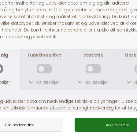
Pitó Auning
Centervej 10A
8963 Auning
CVR
32696589
Tlf:
86481020
© Pitó 2024, CVR
32696589
INFORMATION
Kontakt os
Butikke
rne
Om os
Lej en hestetrailer
Handelsbetingelser
Fragt og levering