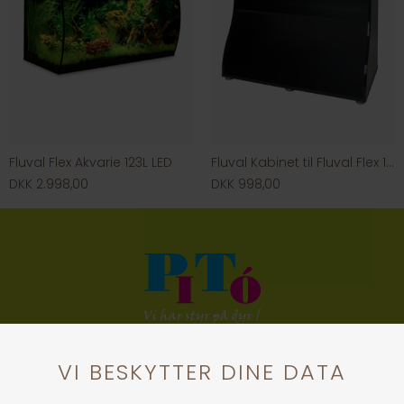
Fluval Flex Akvarie 123L LED
Fluval Kabinet til Fluval Flex 123L
DKK 2.998,00
DKK 998,00
KONTAKT