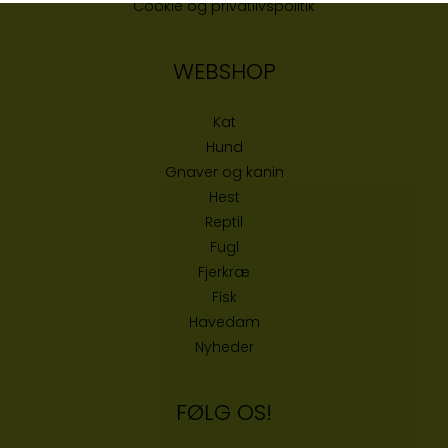
Cookie og privatlivspolitik
WEBSHOP
Kat
Hund
Gnaver og kanin
Hest
Reptil
Fugl
Fjerkræ
Fisk
Havedam
Nyheder
FØLG OS!