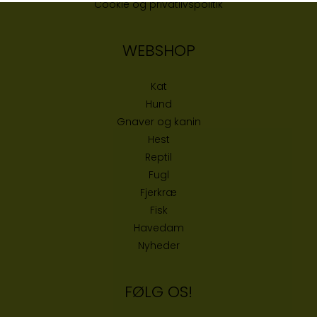
Cookie og privatlivspolitik
WEBSHOP
Kat
Hund
Gnaver og kanin
Hest
Reptil
Fugl
Fjerkræ
Fisk
Havedam
Nyheder
FØLG OS!