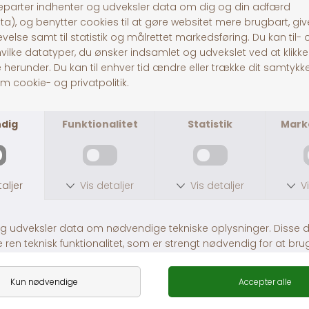
Pitó Auning
Centervej 10A
8963 Auning
CVR
32696589
Tlf:
86481020
© Pitó 2024, CVR
32696589
INFORMATION
Kontakt os
Butikke
rne
Om os
Lej en hestetrailer
Handelsbetingelser
Fragt og levering