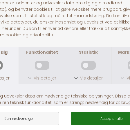
Pitó Auning
Centervej 10A
8963 Auning
CVR
32696589
Tlf:
86481020
© Pitó 2024, CVR
32696589
INFORMATION
Kontakt os
Butikke
rne
Om os
Lej en hestetrailer
Handelsbetingelser
Fragt og levering