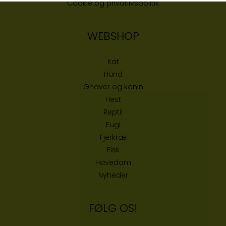
Cookie og privatlivspolitik
WEBSHOP
Kat
Hund
Gnaver og kanin
Hest
Reptil
Fugl
Fjerkræ
Fisk
Havedam
Nyheder
FØLG OS!