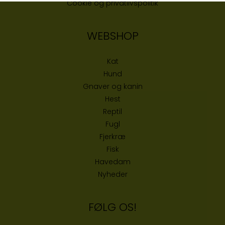
Cookie og privatlivspolitik
WEBSHOP
Kat
Hund
Gnaver og kanin
Hest
Reptil
Fugl
Fjerkræ
Fisk
Havedam
Nyheder
FØLG OS!