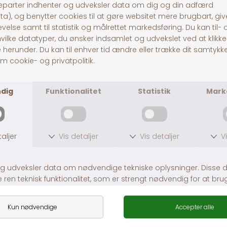
Pitó Auning
Centervej 10A
8963 Auning
CVR
32696589
Tlf:
86481020
© Pitó 2024, CVR
32696589
INFORMATION
Kontakt os
Butikke
rne
Om os
Lej en hestetrailer
Handelsbetingelser
Fragt og levering