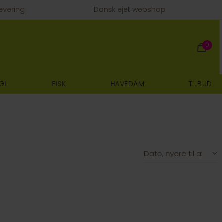
evering
Dansk ejet webshop
0
GL
FISK
HAVEDAM
TILBUD