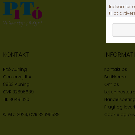
KONTAKT
INFORMAT
Pitó Auning
Kontakt os
Centervej 10A
Butikke
rne
8963 Auning
Om os
CVR
32696589
Lej en hestetra
Tlf:
86481020
Handelsbeting
Fragt og lever
© Pitó 2024, CVR
32696589
Cookie og priva