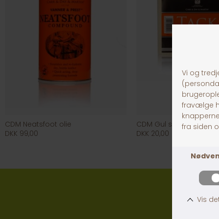
CDM Neatsfoot olie
CDM Gul svamp Dales
DKK 99,00
DKK 20,00