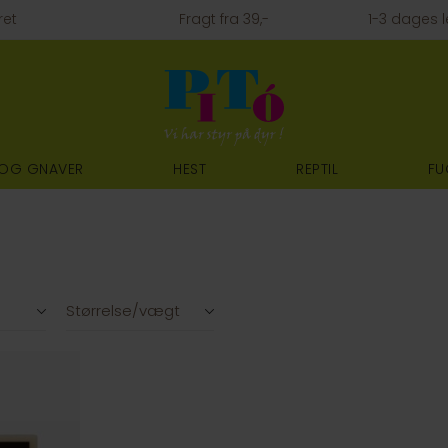
ret
Fragt fra 39,-
1-3 dages l
 OG GNAVER
HEST
REPTIL
FU
Størrelse/vægt