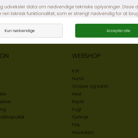
ION
WEBSHOP
Kat
Hund
Gnaver og kanin
iler
Hest
elser
Reptil
ing
Fugl
tlivspolitik
Fjerkræ
Fisk
Havedam