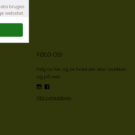
FØLG OS!
Følg os her, og se hvad der sker i butikken
og på web:
Pitó nyhedsbrev