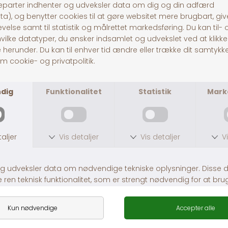
Pitó Auning
Centervej 10A
8963 Auning
CVR
32696589
Tlf:
86481020
© Pitó 2024, CVR
32696589
INFORMATION
Kontakt os
Butikke
rne
Om os
Lej en hestetrailer
Handelsbetingelser
Fragt og levering