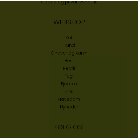
Cookie og privatlivspolitik
WEBSHOP
Kat
Hund
Gnaver og kanin
Hest
Reptil
Fugl
Fjerkræ
Fisk
Havedam
Nyheder
FØLG OS!