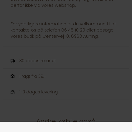
derfor ikke via vores webshop.
For yderligere information er du velkommen til at
kontakte os på telefon 86 48 10 20 eller besøge
vores butik på Centervej 10, 8963 Auning.
30 dages returret
Fragt fra 39,-
1-3 dages levering
Andre købte også