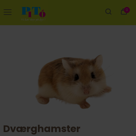
0
Dværghamster