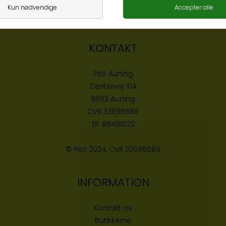
KONTAKT
Pitó Auning
Centervej 10A
8963 Auning
CVR
32696589
Tlf:
86481020
© Pitó 2024, CVR
32696589
INFORMATION
Kontakt os
Butikke
rne