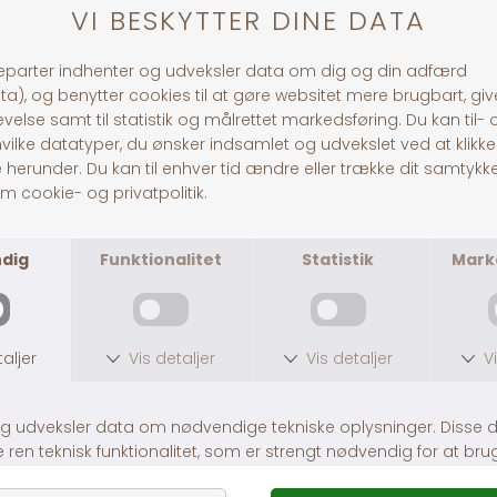
Levende Natal mus
Guldhamster
DKK 50,00
DKK 299,00