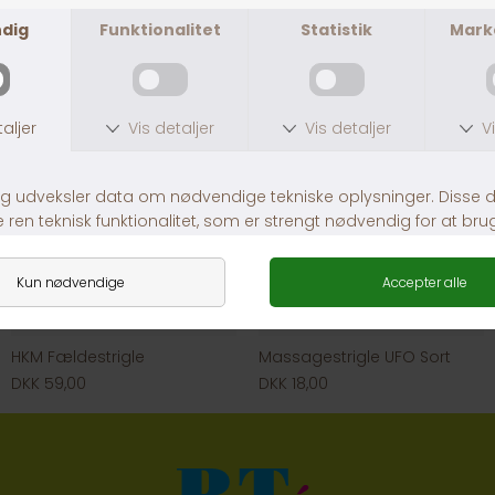
HKM Fældestrigle
Massagestrigle UFO Sort
DKK 59,00
DKK 18,00