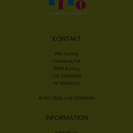
KONTAKT
Pitó Auning
Centervej 10A
8963 Auning
CVR
32696589
Tlf:
86481020
© Pitó 2024, CVR
32696589
INFORMATION
Kontakt os