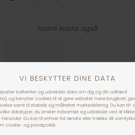
Andre købte også
Softtouch man/hale børste - rød
Plastik Børste
DKK 69,00
DKK 20,00