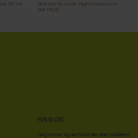
e 750 ml.
HKM Anti-fly mask -High Professional
DKK 179,00
FØLG OS!
Følg os her, og se hvad der sker i butikken