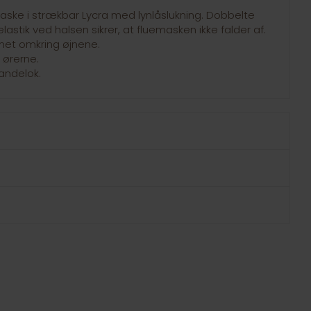
aske i strækbar Lycra med lynlåslukning. Dobbelte
stik ved halsen sikrer, at fluemasken ikke falder af.
met omkring øjnene.
 ørerne.
pandelok.