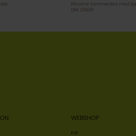
aske
Ekholms Sommerdeo med tjær
DKK 239,00
ION
WEBSHOP
Kat