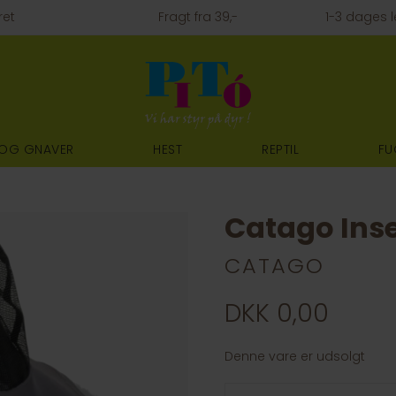
ret
Fragt fra 39,-
1-3 dages l
 OG GNAVER
HEST
REPTIL
FU
Catago Ins
CATAGO
DKK 0,00
Denne vare er udsolgt