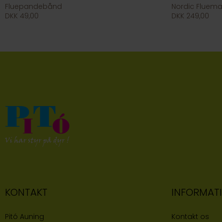
Fluepandebånd
Nordic Fluem
DKK 49,00
DKK 249,00
KONTAKT
INFORMAT
Pitó Auning
Kontakt os