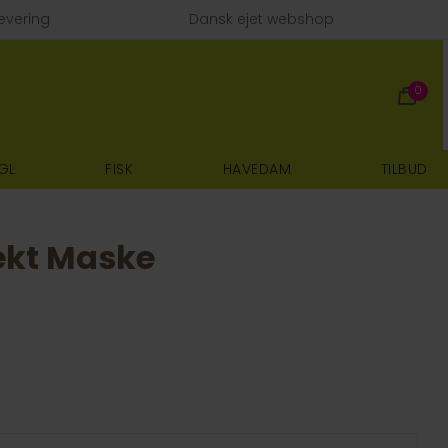
evering
Dansk ejet webshop
0
GL
FISK
HAVEDAM
TILBUD
ekt Maske