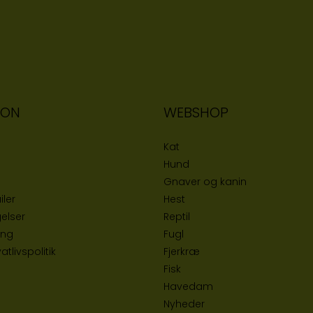
ION
WEBSHOP
Kat
Hund
Gnaver og kanin
iler
Hest
elser
Reptil
ing
Fugl
tlivspolitik
Fjerkræ
Fisk
Havedam
Nyheder