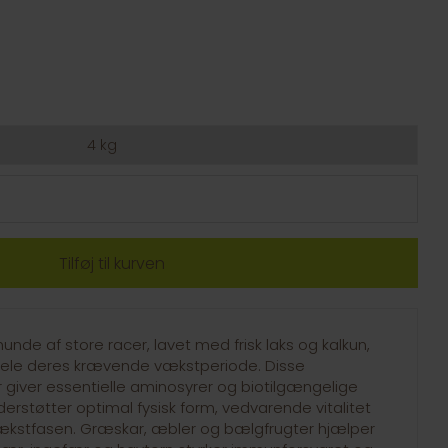
4 kg
unde af store racer, lavet med frisk laks og kalkun,
ele deres krævende vækstperiode. Disse
er giver essentielle aminosyrer og biotilgængelige
erstøtter optimal fysisk form, vedvarende vitalitet
ækstfasen. Græskar, æbler og bælgfrugter hjælper