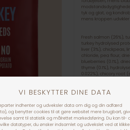
fordøjelsen, mens blå
modstandsdygtigheden.
tyk og glat, og kondro
mens kroppen udvikler 
Fresh salmon (26%), tur
turkey hydrolysed prote
liver (3%), chickpeas, 
chloride, pea flour, dri
blueberries (0.1%), drie
thyme (0.1%), hydrolys
0.022%), chicory root (
extract (source of cho
oligosaccharides, 0.01
30 dages returret
Fragt fra 39,-