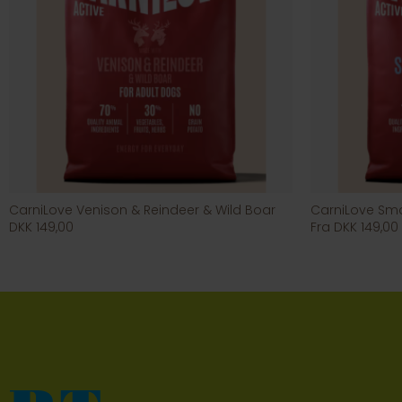
CarniLove Venison & Reindeer & Wild Boar
CarniLove Sma
DKK 149,00
Fra DKK 149,00