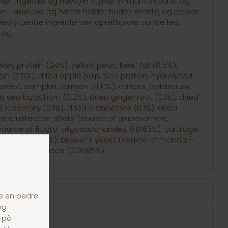
bær, ingefær og havtorn styrker immunforsvaret og
 Lakseolie og hørfrø holder huden smidig og pelsen
beskyttende ingredienser opretholder sunde led,
sig.
key protein (24%), yellow peas, beef fat (8.5%),
in (7.5%), dried apple pulp, pea protein, hydrolysed
linseed, pumpkin, salmon oil (1%), carrots, potassium
ed sea buckthorn (0.2%), dried ginger root (0.1%), dried
d rosemary (0.1%), dried cranberries (0.1%), dried
ed crustacean shells (source of glucosamine,
source of fructo-oligosaccharides, 0.0163%), cartilage
ndroitin, 0.014%), brewer’s yeast (source of mannan-
3%), Mojave yucca (0.0085%).