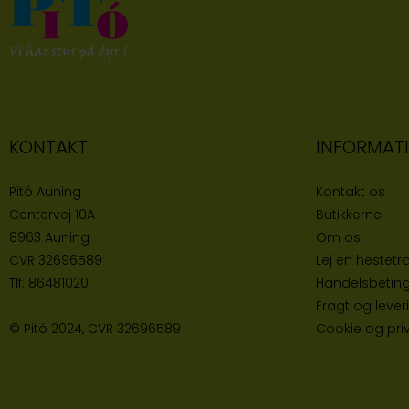
KONTAKT
INFORMAT
Pitó Auning
Kontakt os
Centervej 10A
Butikke
rne
8963 Auning
Om os
CVR
32696589
Lej en hestetra
Tlf:
86481020
Handelsbeting
Fragt og lever
© Pitó 2024, CVR
32696589
Cookie og priva