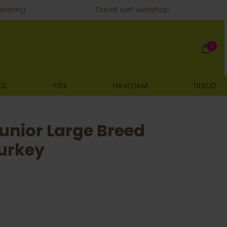
evering
Dansk ejet webshop
0
GL
FISK
HAVEDAM
TILBUD
unior Large Breed
urkey