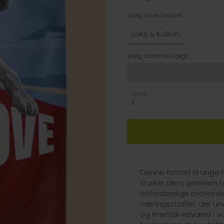
Vælg farve/variant:
Laks & Kalkun
Vælg størrelse/vægt:
Antal
Denne formel til unge h
styrker dem gennem h
letfordøjelige protein
næringsstoffer, der und
og mental velvære i v