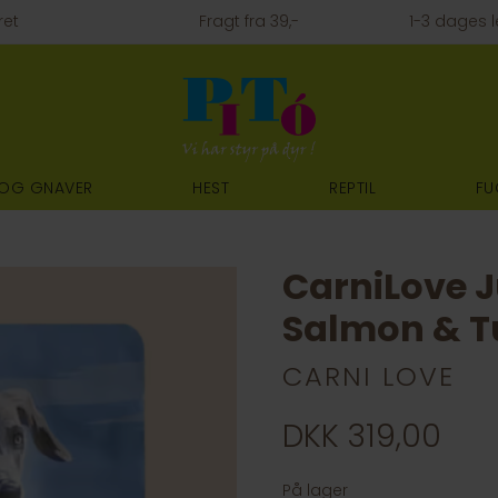
ret
Fragt fra 39,-
1-3 dages l
 OG GNAVER
HEST
REPTIL
FU
CarniLove J
Salmon & T
CARNI LOVE
DKK 319,00
På lager