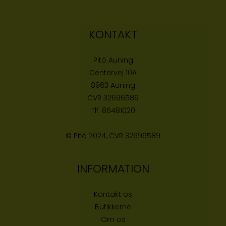
KONTAKT
Pitó Auning
Centervej 10A
8963 Auning
CVR
32696589
Tlf:
86481020
© Pitó 2024, CVR
32696589
INFORMATION
Kontakt os
Butikke
rne
Om os