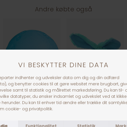
Andre købte også
Jolly Paw Snackbold
Dogman Plys Kanin 18 cm, Blå
DKK 49,00
DKK 59,00