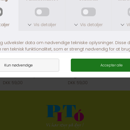
Lambold med piv
Dogman And Med Piv
DKK 59,00
DKK 59,00