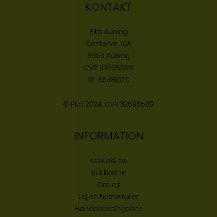
KONTAKT
Pitó Auning
Centervej 10A
8963 Auning
CVR
32696589
Tlf:
86481020
© Pitó 2024, CVR
32696589
INFORMATION
Kontakt os
Butikke
rne
Om os
Lej en hestetrailer
Handelsbetingelser