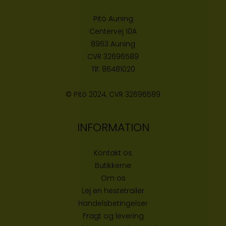
Pitó Auning
Centervej 10A
8963 Auning
CVR
32696589
Tlf:
86481020
© Pitó 2024, CVR
32696589
INFORMATION
Kontakt os
Butikke
rne
Om os
Lej en hestetrailer
Handelsbetingelser
Fragt og levering