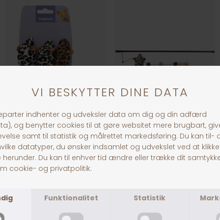
Dogman Safarimus
Trixie Drillepind Stjerne & 3 Bolde
DKK 35,00
DKK 39,00