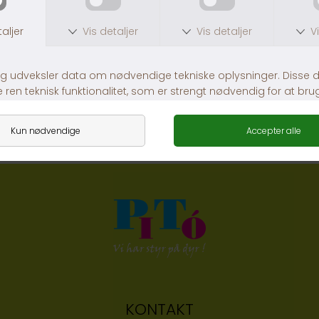
Mus m. Catnip
Ozami Cat Scratcher Mobile
DKK 25,00
DKK 89,00
KONTAKT