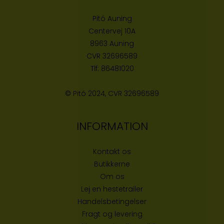
Pitó Auning
Centervej 10A
8963 Auning
CVR
32696589
Tlf:
86481020
© Pitó 2024, CVR
32696589
INFORMATION
Kontakt os
Butikke
rne
Om os
Lej en hestetrailer
Handelsbetingelser
Fragt og levering