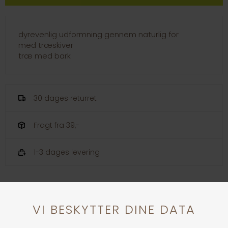
dyrevenlig udformning gennem naturlig for
med træskiver
træ med bark
30 dages returret
Fragt fra 39,-
1-3 dages levering
Andre købte også