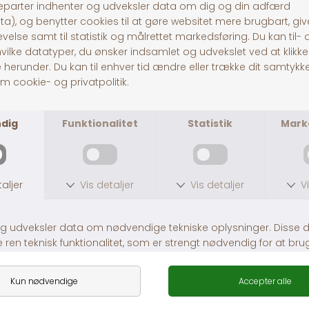
Companion Bird toy m. Coconut and rock stone
Farverigt trælegetøj
DKK 299,00
DKK 99,00