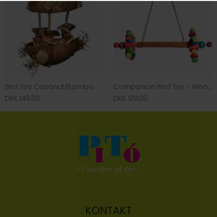
Bird Toy Coconut/Bambo
Companion Bird Toy - Wood Swing
DKK 149,00
DKK 129,00
KONTAKT