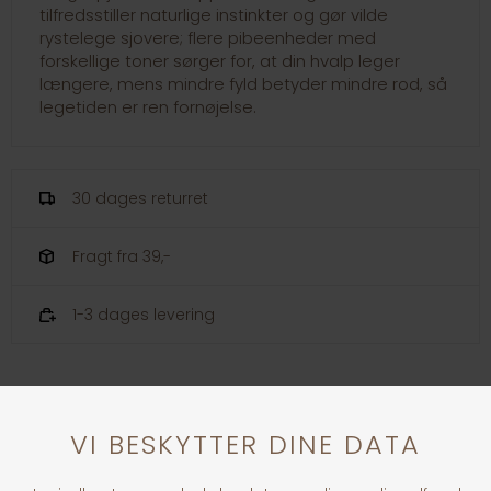
tilfredsstiller naturlige instinkter og gør vilde
rystelege sjovere; flere pibeenheder med
forskellige toner sørger for, at din hvalp leger
længere, mens mindre fyld betyder mindre rod, så
legetiden er ren fornøjelse.
30 dages returret
Fragt fra 39,-
1-3 dages levering
Andre købte også