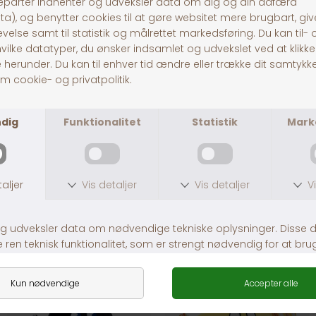
Jolly Paw Snackbold
Dogman Plys Kanin 18 cm, Blå
DKK 49,00
DKK 59,00