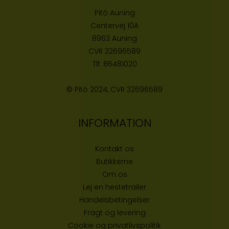
Pitó Auning
Centervej 10A
8963 Auning
CVR
32696589
Tlf:
86481020
© Pitó 2024, CVR
32696589
INFORMATION
Kontakt os
Butikke
rne
Om os
Lej en hestetrailer
Handelsbetingelser
Fragt og levering
Cookie og privatlivspolitik