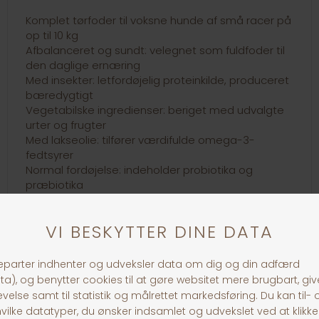
Komplet tørfoder til voksne hunde af små racer på
op til 10 kg
Afbalanceret og sundt: velegnet som fuldfoder til
den daglige ernæring
Med insekter: letfordøjelig proteinkilde, produceret
bæredygtigt
Vegetabilske ingredienser: beriget med udvalgte
urter og frugter
Med lakseolie: tilfører værdifulde omega-3-
fedtsyrer
Normal fordøjelse: indeholder probiotika og
præbiotika
Anti-stress-formel: med L-tryptofan til
understøttelse i stressede situationer
Indeholder taurin: en vigtig aminosyre
Kilde til chondroitinsulfat og glucosamin
Miljøvenligt: med bæredygtig proteinkilde
(insekter), genanvendelig emballage