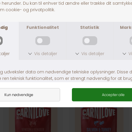
30 dages returret
Fragt fra 39,-
1-3 dages levering
Andre købte også