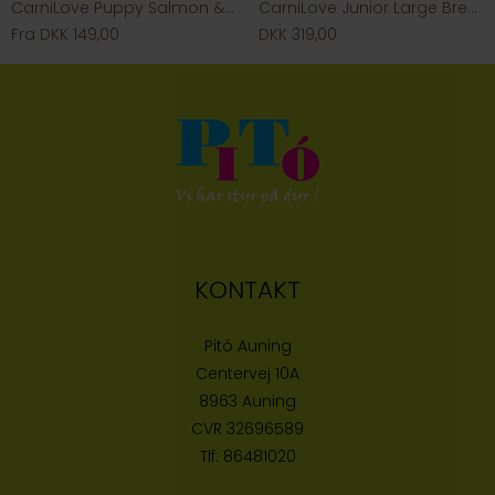
CarniLove Puppy Salmon & Turkey
CarniLove Junior Large Breed Salmon & Turkey
Fra DKK 149,00
DKK 319,00
KONTAKT
Pitó Auning
Centervej 10A
8963 Auning
CVR
32696589
Tlf:
86481020