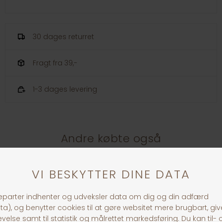
30 dages returret
Fragt fra 39,-
1-3 dages levering
Andre købte også