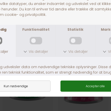
IAMS Land Sea Collection in Gravy 12x85g
Leonardo Vådfoder Kylling
DKK 119,00
DKK 12,00