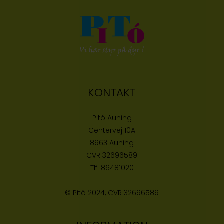
KONTAKT
Pitó Auning
Centervej 10A
8963 Auning
CVR
32696589
Tlf:
86481020
© Pitó 2024, CVR
32696589