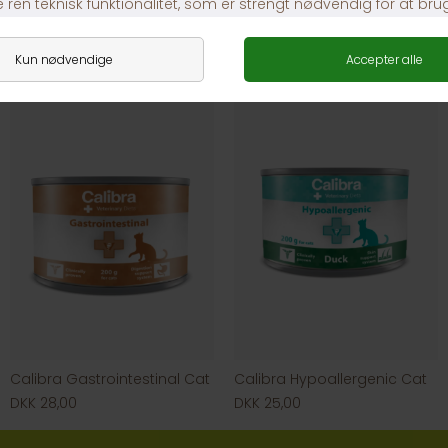
IAMS Land Sea Collection in Gravy 12x85g
Leonardo Vådfoder Kylling
DKK 119,00
DKK 12,00
Calibra Gastrointestinal Cat
Calibra Hypoallergenic Cat
DKK 28,00
DKK 25,00