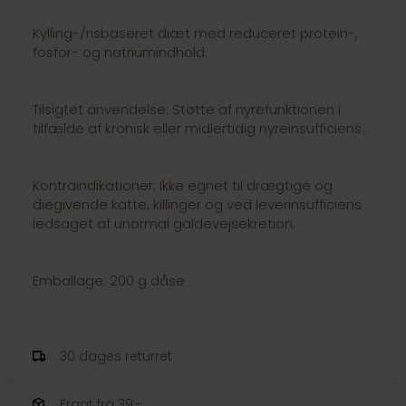
Kylling-/risbaseret diæt med reduceret protein-,
fosfor- og natriumindhold.
Tilsigtet anvendelse: Støtte af nyrefunktionen i
tilfælde af kronisk eller midlertidig nyreinsufficiens.
Kontraindikationer: Ikke egnet til drægtige og
diegivende katte, killinger og ved leverinsufficiens
ledsaget af unormal galdevejsekretion.
Emballage: 200 g dåse
30 dages returret
Fragt fra 39,-