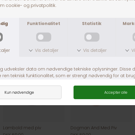
Jolly Paw Snackbold
Dogman Plys Kanin 18 cm, Blå
DKK 49,00
DKK 59,00
Lambold med piv
Dogman And Med Piv
DKK 59,00
DKK 59,00