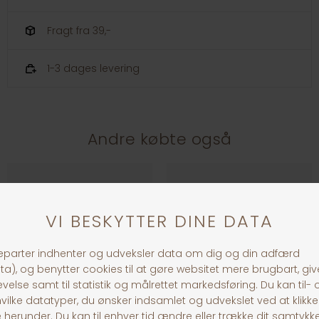
Fragt fra 39,-
1-3 dages levering
Andre købte også