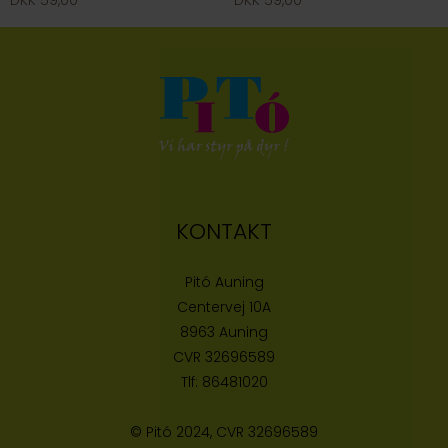
KONTAKT
Pitó Auning
Centervej 10A
8963 Auning
CVR
32696589
Tlf:
86481020
© Pitó 2024, CVR
32696589