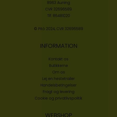
8963 Auning
CVR
32696589
Tlf:
86481020
© Pitó 2024, CVR
32696589
INFORMATION
Kontakt os
Butikke
rne
Om os
Lej en hestetrailer
Handelsbetingelser
Fragt og levering
Cookie og privatlivspolitik
WEBSHOP