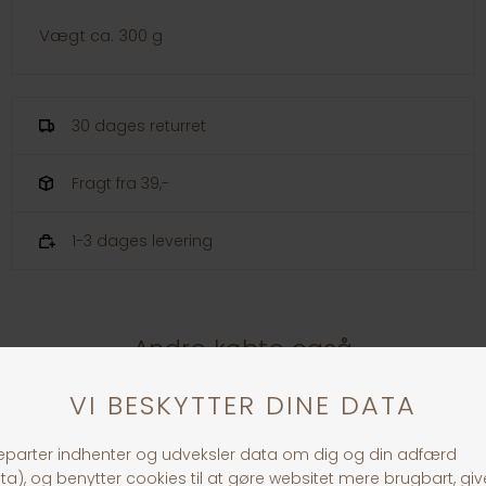
Vægt ca. 300 g
30 dages returret
Fragt fra 39,-
1-3 dages levering
Andre købte også