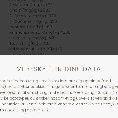
C-Vitamin (mg/kg) 50
Cholin (mg/kg) 2.000
β-Caroten (mg/kg) 0,70
β-Glucaner (mg/kg) 250
Bentonit (mg/kg) 1.150
Ammoniumchlorid mg/kg 4.200
L-Carnetin (mg/kg) 500
Taurin (mg/kg) 3.200
Kobbechelat E4 (mg/kg) 12
Jern E1 (mg/kg) 125
Zinkchelat E6 (mg/kg) 130
Mangan E5 (mg/kg) 13,5
Jod E2 (mg/kg) 2,6
Selen E8 (mg/kg) 0,28
Urin-pH 6,0-6,4
30 dages returret