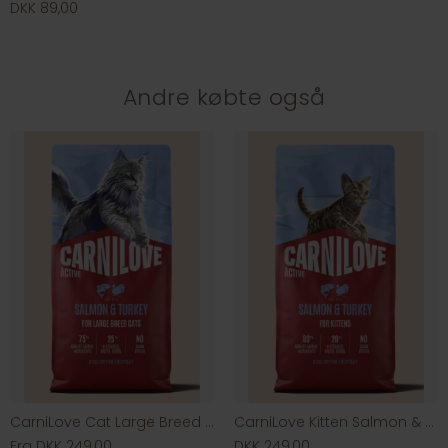
DKK 89,00
Andre købte også
CarniLove Cat Large Breed Salmon & Turkey
CarniLove Kitten Salmon & Turkey
Fra DKK 249,00
DKK 249,00