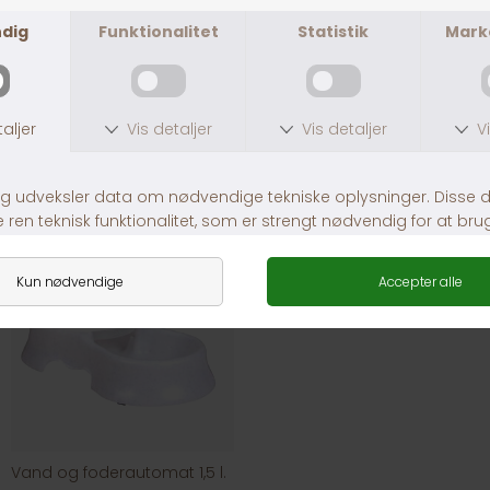
Fragt fra 39,-
1-3 dages levering
Andre brugere købte
Vand og foderautomat 1,5 l.