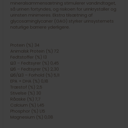
mineralsammensætning stimulerer vandindtaget,
så urinen fortyndes, og risikoen for urinkrystaller og
urinsten minimeres. Ekstra tilsætning af
glycosaminglycaner (GAG) styrker urinsystemets
naturlige barriere yderligere.
Protein (%) 34
Animalsk Protein (%) 72
Fedtstoffer (%) 13
Ω3 – Fedtsyrer (%) 0,45
Ω6 – Fedtsyrer (%) 2,30
Ω6/Ω3 – Forhold (%) 5,11
EPA + DHA (%) 0,18
Træstof (%) 2,5
Stivelse (%) 30
Råaske (%) 7,7
Calcium (%) 1,45
Phosphor (%) 1,15
Magnesium (%) 0,08