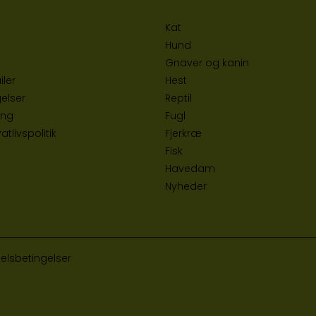
Kat
Hund
Gnaver og kanin
iler
Hest
elser
Reptil
ing
Fugl
tlivspolitik
Fjerkræ
Fisk
Havedam
Nyheder
elsbetingelser