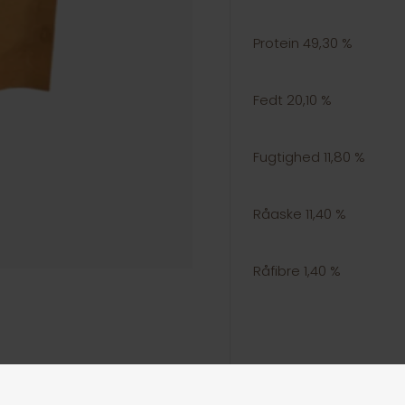
Protein 49,30 %
Fedt 20,10 %
Fugtighed 11,80 %
Råaske 11,40 %
Råfibre 1,40 %
Whesco Nature, er kend