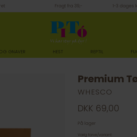
ret
Fragt fra 39,-
1-3 dages l
 OG GNAVER
HEST
REPTIL
FU
Premium Tø
WHESCO
DKK 69,00
På lager
Vælg farve/variant: