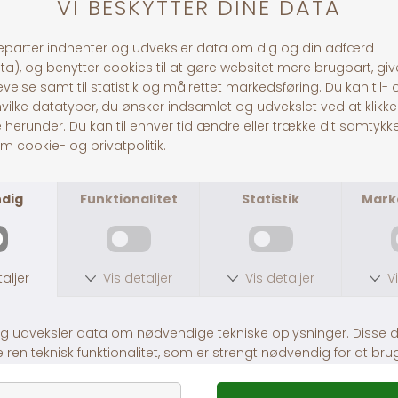
Whesco Nature findes 
producenter i EU.
Whesco Nature er kende
30 dages returret
Fragt fra 39,-
1-3 dages levering