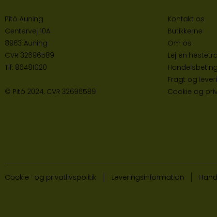
Pitó Auning
Kontakt os
Centervej 10A
Butikke
rne
8963 Auning
Om os
CVR
32696589
Lej en hestetra
Tlf:
86481020
Handelsbeting
Fragt og lever
© Pitó 2024, CVR
32696589
Cookie og priva
Cookie- og privatlivspolitik
Leveringsinformation
Hand