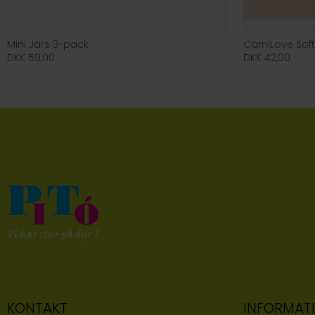
Mini Jars 3-pack
CarniLove Sof
DKK 59,00
DKK 42,00
KONTAKT
INFORMAT