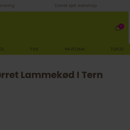
evering
Dansk ejet webshop
0
GL
FISK
HAVEDAM
TILBUD
rret Lammekød I Tern