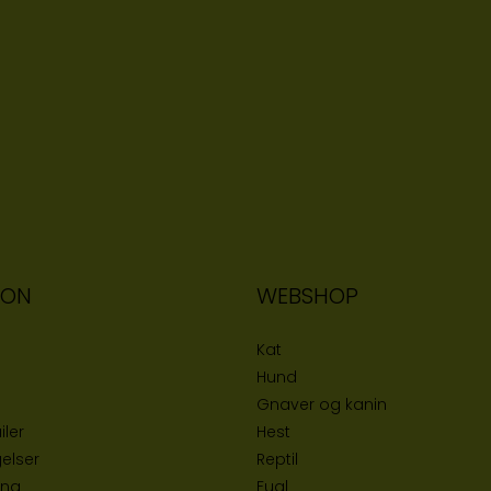
ION
WEBSHOP
Kat
Hund
Gnaver og kanin
iler
Hest
elser
Reptil
ing
Fugl