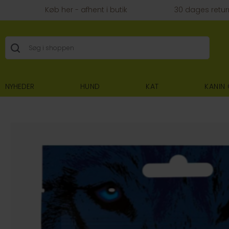
Køb her - afhent i butik
30 dages retur
NYHEDER
HUND
KAT
KANIN