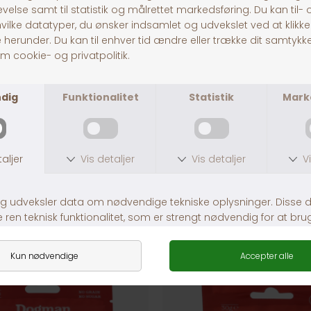
30 dages returret
Fragt fra 39,-
1-3 dages levering
ANDRE KØBTE OGSÅ