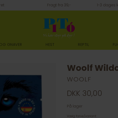
ret
Fragt fra 39,-
1-3 dages l
 OG GNAVER
HEST
REPTIL
FU
Woolf Wild
WOOLF
DKK 30,00
På lager
Vælg farve/variant: