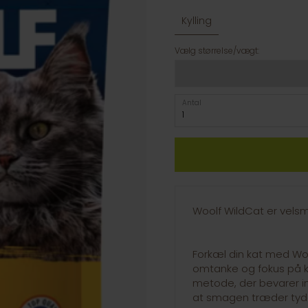
Kylling
Vælg størrelse/vægt:
Antal
Woolf WildCat er vels
Forkæl din kat med Woo
omtanke og fokus på k
metode, der bevarer i
at smagen træder tyd