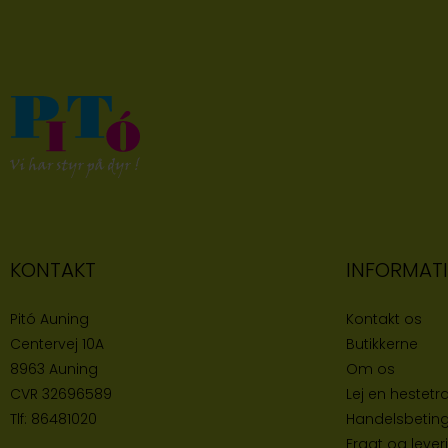
KONTAKT
INFORMAT
Pitó Auning
Kontakt os
Centervej 10A
Butikke
rne
8963 Auning
Om os
CVR
32696589
Lej en hestetra
Tlf:
86481020
Handelsbeting
Fragt og lever