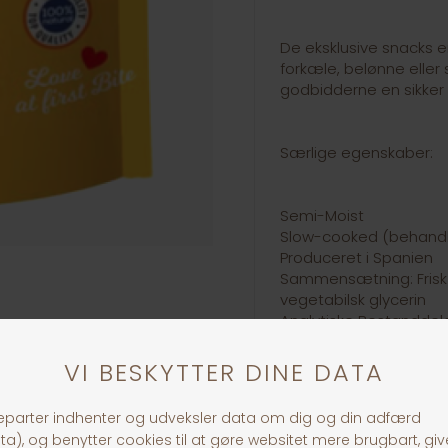
De eksklusive snacks er 
forkæle, belønne eller
godbidderne en sikker 
Særlige egenskaber:
Semi-Moist
Slow-cooked (behandl
Produceret i Spanien
Sammensætning: Frisk ky
vegetabilsk glycerin
Analytiske Bestanddele:
vand27%
Indhold: 50g