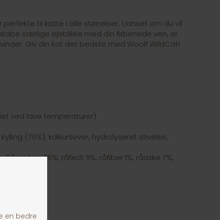
perfekte til katte i alle størrelser. Uanset om du vil
 skabe særlige øjeblikke med din firbenede ven, er
vinder. Giv din kat det bedste med Woolf WildCat!
et ved lave temperaturer)
lling (70%), kalkunlever, hydrolyseret stivelse,
 Råprotein 26%, råfedt 11%, råfiber 1%, råaske 7%,