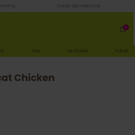
evering
Dansk ejet webshop
0
GL
FISK
HAVEDAM
TILBUD
cat Chicken