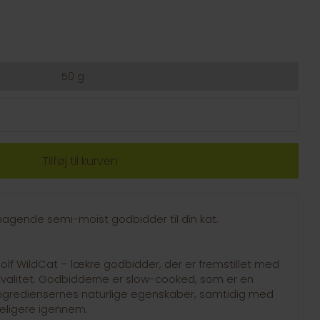
50 g
magende semi-moist godbidder til din kat.
lf WildCat – lækre godbidder, der er fremstillet med
valitet. Godbidderne er slow-cooked, som er en
ngrediensernes naturlige egenskaber, samtidig med
eligere igennem.