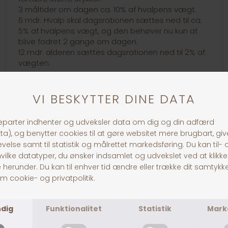
3 måltider om dagen ca. 10% af hvalpens vægt.
6 mdr. Hvalp skal dagsrationen sættes ned til ca.
5% af hvalpens vægt, og den behøver nu kun at
blive fodret 2 gange om dagen.
12 mdr. alderen sættes dagsrationen ned til 2% af
vægten.
30 dages returret
Fragt fra 39,-
1-3 dages levering
Andre købte også