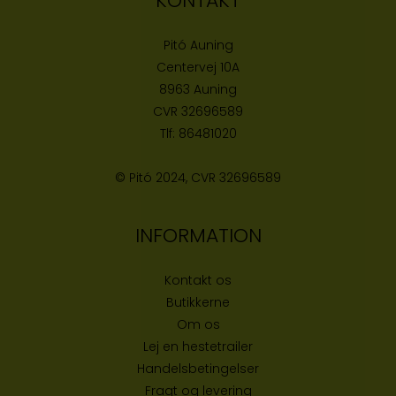
KONTAKT
Pitó Auning
Centervej 10A
8963 Auning
CVR
32696589
Tlf:
86481020
© Pitó 2024, CVR
32696589
INFORMATION
Kontakt os
Butikke
rne
Om os
Lej en hestetrailer
Handelsbetingelser
Fragt og levering