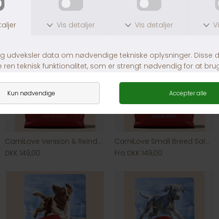
CarniLove Venison & Reindeer & Wild Boar
CarniLove Small Breed Salmon & Turkey
DKK 149,00
Fra DKK 149,00