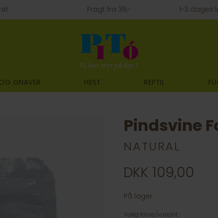
ret
Fragt fra 39,-
1-3 dages l
 OG GNAVER
HEST
REPTIL
FU
Pindsvine 
NATURAL
DKK 109,00
På lager
Vælg farve/variant: