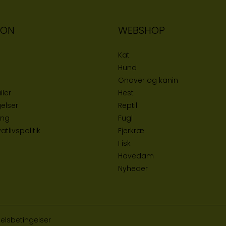
ION
WEBSHOP
Kat
Hund
Gnaver og kanin
iler
Hest
elser
Reptil
ing
Fugl
tlivspolitik
Fjerkræ
Fisk
Havedam
Nyheder
elsbetingelser