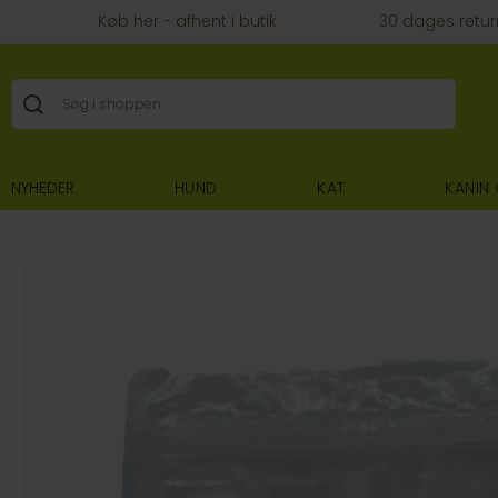
Køb her - afhent i butik
30 dages retur
NYHEDER
HUND
KAT
KANIN