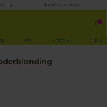
evering
Dansk ejet webshop
0
GL
FISK
HAVEDAM
TILBUD
Foderblanding