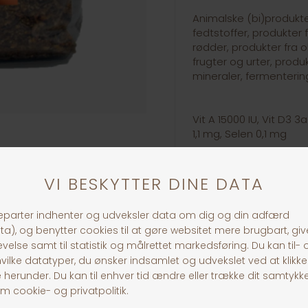
Animalske (bi)produkter
fedtstoffer, produkter 
rødder, produkter fra o
frugter og urter, prod
mineraler, fermenterin
Vit A 15000 IU, Vit D3 
1,1 mg, Selen 0,1 mg
30 dages returret
Fragt fra 39,-
1-3 dages levering