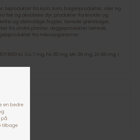
, biprodukter fra korn, korn, bageriprodukter, olier og
fra fisk og akvatiske dyr, produkter fra knolde og
liefrø og olieholdige frugter, tørrede grøntsager,
ukter fra andre planter, æggeprodukter tørrede,
gsbiprodukter fra mikroorganismer
3a671 1500 IU, Cu 7 mg, Fe 30 mg, Mn 35 mg, Zn 65 mg, I