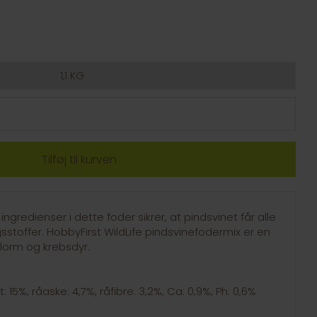
1,1 KG
 ingredienser i dette foder sikrer, at pindsvinet får alle
toffer. HobbyFirst WildLife pindsvinefodermix er en
lorm og krebsdyr.
: 15%, råaske: 4,7%, råfibre: 3,2%, Ca: 0,9%, Ph: 0,6%