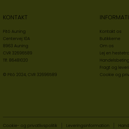
KONTAKT
INFORMAT
Pitó Auning
Kontakt os
Centervej 10A
Butikke
rne
8963 Auning
Om os
CVR
32696589
Lej en hestetra
Tlf:
86481020
Handelsbeting
Fragt og lever
© Pitó 2024, CVR
32696589
Cookie og priva
Cookie- og privatlivspolitik
Leveringsinformation
Hand