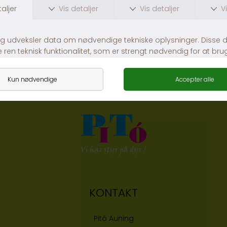
Mangrove Rod
SuperFish Deco Garden Nemo
Fra DKK 79,00
DKK 189,00
KONTAKT
Pitó Auning