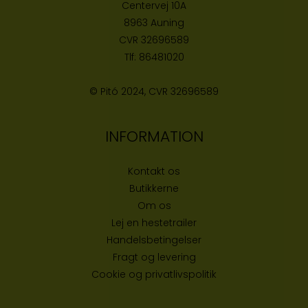
Centervej 10A
8963 Auning
CVR
32696589
Tlf:
86481020
© Pitó 2024, CVR
32696589
INFORMATION
Kontakt os
Butikke
rne
Om os
Lej en hestetrailer
Handelsbetingelser
Fragt og levering
Cookie og privatlivspolitik