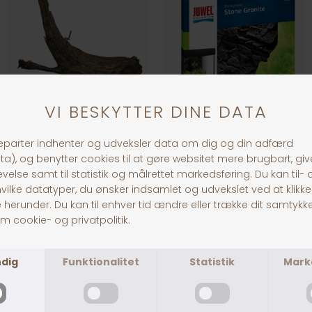
Mangrove Rod
Juwel Stone Granite
DKK 499,00
DKK 549,00