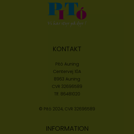
KONTAKT
Pitó Auning
Centervej 10A
8963 Auning
CVR
32696589
Tlf:
86481020
© Pitó 2024, CVR
32696589
INFORMATION