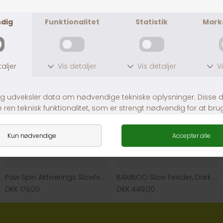
Companion Keramikskål m. Silikonebund
Trixie Hundebar incl. skåle 2,8 l.
DKK 229,00
DKK 399,00
Paw Spin Aktiverings Slowfeeder, Medium Blå.
BAMBOO Slow Feeder, Dark Grey
DKK 179,00
DKK 449,00