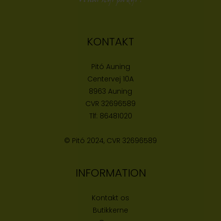
KONTAKT
Pitó Auning
Centervej 10A
8963 Auning
CVR
32696589
Tlf:
86481020
© Pitó 2024, CVR
32696589
INFORMATION
Kontakt os
Butikke
rne