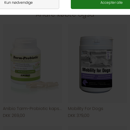
Andre købte også
Anibio Tarm-Probiotic kapsler
Mobility For Dogs
DKK 269,00
DKK 379,00