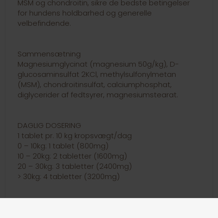
MSM og chondroitin, sikre de bedste betingelser
for hundens holdbarhed og generelle
velbefindende.
Sammensætning
Magnesiumglycinat (magnesium 50g/kg), D-
glucosaminsulfat 2KCl, methylsulfonylmetan
(MSM), chondroitinsulfat, calciumphosphat,
diglycerider af fedtsyrer, magnesiumstearat.
DAGLIG DOSERING
1 tablet pr. 10 kg kropsvægt/dag
0 – 10kg: 1 tablet (800mg)
10 – 20kg: 2 tabletter (1600mg)
20 – 30kg: 3 tabletter (2400mg)
> 30kg: 4 tabletter (3200mg)
Tildeles oralt eller tilføjes i den daglige foderration.