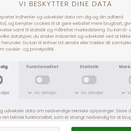
Råfibre 17,9 %
Råfedt 4,1 %
Råaske 7,2 %
Magnesiumglycinat (magnesium 50g/kg), D-
glucosaminsulfat 2KCl, methylsulfonylmetan
(MSM), chondroitinsulfat, calciumphosphat,
diglycerider af fedtsyrer, magnesiumstearat.
30 dages returret
Fragt fra 39,-
1-3 dages levering