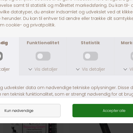
Anibio Tarm-Probiotic kapsler
KW Sår Gel m.klorhexidin
DKK 269,00
DKK 139,00