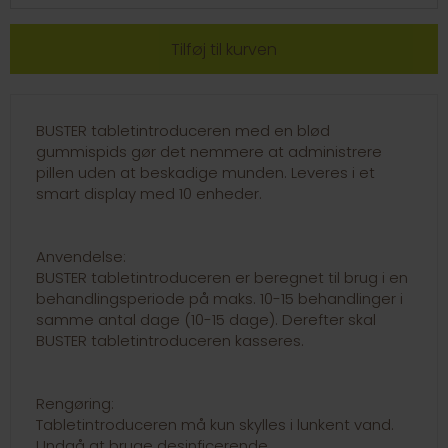
BUSTER tabletintroduceren med en blød
gummispids gør det nemmere at administrere
pillen uden at beskadige munden. Leveres i et
smart display med 10 enheder.
Anvendelse:
BUSTER tabletintroduceren er beregnet til brug i en
behandlingsperiode på maks. 10-15 behandlinger i
samme antal dage (10-15 dage). Derefter skal
BUSTER tabletintroduceren kasseres.
Rengøring:
Tabletintroduceren må kun skylles i lunkent vand.
Undgå at bruge desinficerende