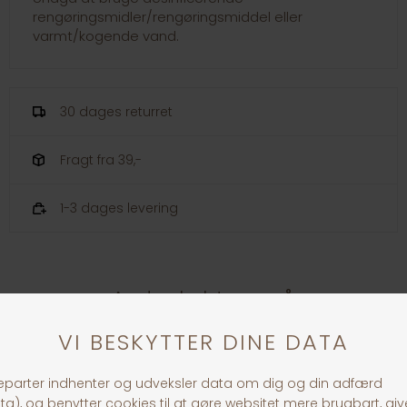
rengøringsmidler/rengøringsmiddel eller
varmt/kogende vand.
30 dages returret
Fragt fra 39,-
1-3 dages levering
Andre købte også