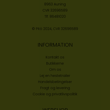
8963 Auning
CVR
32696589
Tlf:
86481020
© Pitó 2024, CVR
32696589
INFORMATION
Kontakt os
Butikke
rne
Om os
Lej en hestetrailer
Handelsbetingelser
Fragt og levering
Cookie og privatlivspolitik