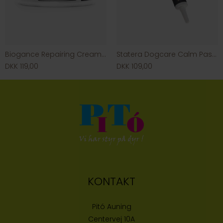
Biogance Repairing Cream (damaged skin)
Statera Dogcare Calm Pasta
DKK 119,00
DKK 109,00
KONTAKT
Pitó Auning
Centervej 10A