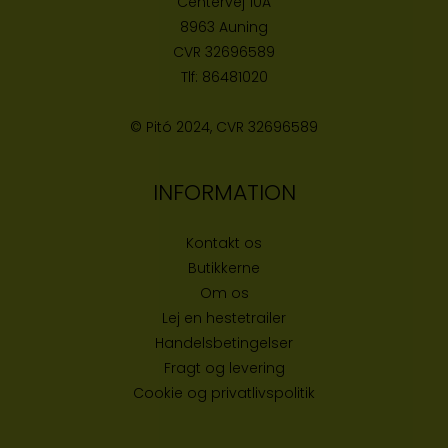
Centervej 10A
8963 Auning
CVR
32696589
Tlf:
86481020
© Pitó 2024, CVR
32696589
INFORMATION
Kontakt os
Butikke
rne
Om os
Lej en hestetrailer
Handelsbetingelser
Fragt og levering
Cookie og privatlivspolitik