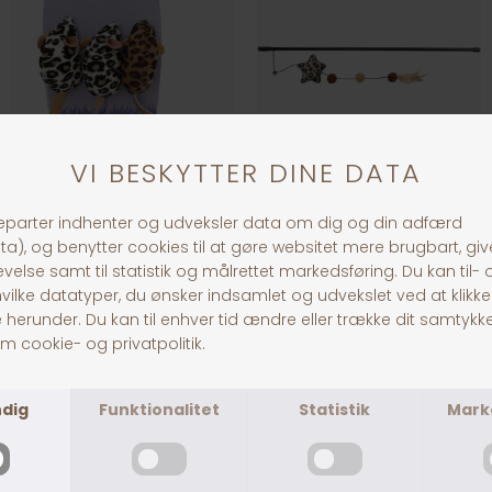
Dogman Safarimus
Trixie Drillepind Stjerne & 3 Bolde
DKK 35,00
DKK 39,00