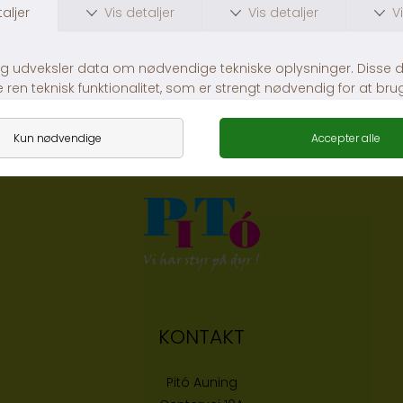
Mus m. Catnip
Ozami Cat Scratcher Mobile
DKK 25,00
DKK 89,00
KONTAKT
Pitó Auning