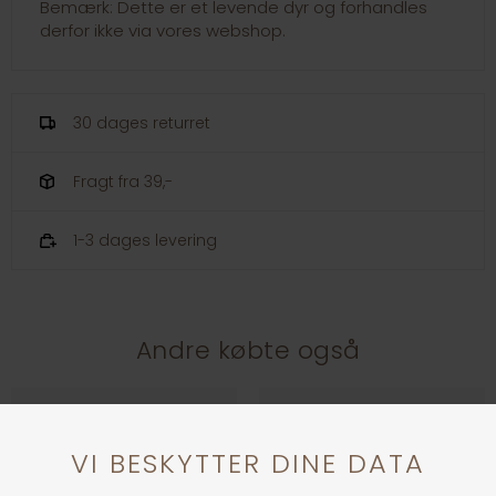
Bemærk: Dette er et levende dyr og forhandles
derfor ikke via vores webshop.
30 dages returret
Fragt fra 39,-
1-3 dages levering
Andre købte også