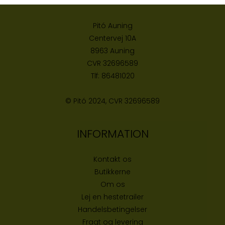
KONTAKT
Pitó Auning
Centervej 10A
8963 Auning
CVR
32696589
Tlf:
86481020
© Pitó 2024, CVR
32696589
INFORMATION
Kontakt os
Butikke
rne
Om os
Lej en hestetrailer
Handelsbetingelser
Fragt og levering