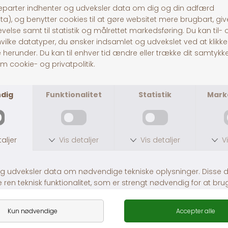
Fårekyllinger
Græshopper
DKK 20,00
DKK 4,00