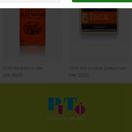
CDM Neatsfoot olie
CDM Gul svamp Dalesman
DKK 99,00
DKK 20,00