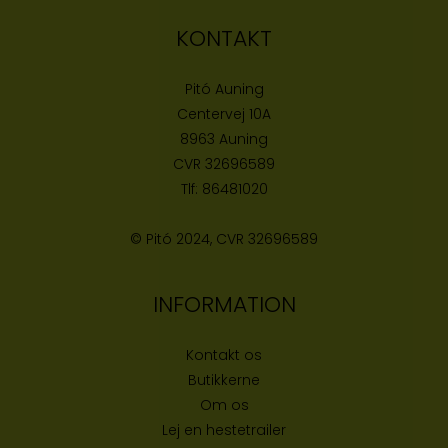
KONTAKT
Pitó Auning
Centervej 10A
8963 Auning
CVR
32696589
Tlf:
86481020
© Pitó 2024, CVR
32696589
INFORMATION
Kontakt os
Butikke
rne
Om os
Lej en hestetrailer