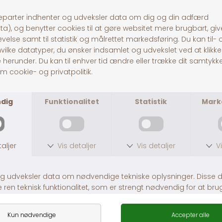
Andre købte også
Nathalie Leather Conditioner på tube.
Nathalie Leather Grease
DKK 99,00
DKK 99,00