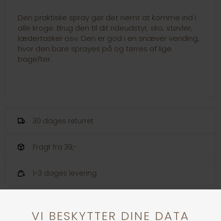
Den praktiske spray gør det nemt at komme ind i
alle kroge. Brug den til dit rideudstyr, sko, støvler,
lædertasker osv. Den er god i en snæver vending,
hvor den bare sprayes på og tørres af lige
bagefter.
30 dages returret
Fragt fra 39,-
1-3 dages levering