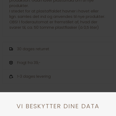
produktion. Gaun laver plastaffald om til nye
produkter.
I stedet for at plastaffaldet havner i havet eller
lign. samles det ind og anvendes til nye produkter.
OBS! 1 foderautomat er fremstillet af, hvad der
svarer til, ca. 50 tomme plastflasker (á 0,5 liter)
30 dages returret
Fragt fra 39,-
1-3 dages levering
Andre købte også