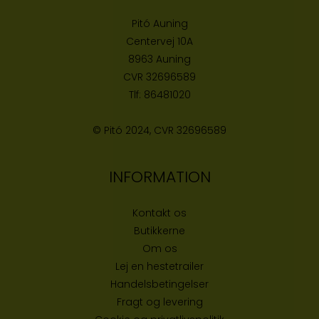
Pitó Auning
Centervej 10A
8963 Auning
CVR
32696589
Tlf:
86481020
© Pitó 2024, CVR
32696589
INFORMATION
Kontakt os
Butikke
rne
Om os
Lej en hestetrailer
Handelsbetingelser
Fragt og levering