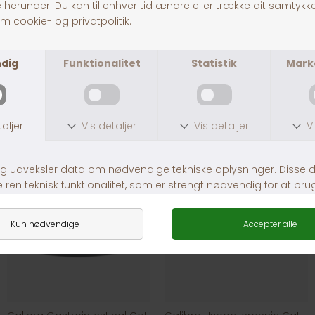
IAMS Land Sea Collection in Gravy 12x85g
Leonardo Vådfoder Kylling
DKK 119,00
DKK 12,00