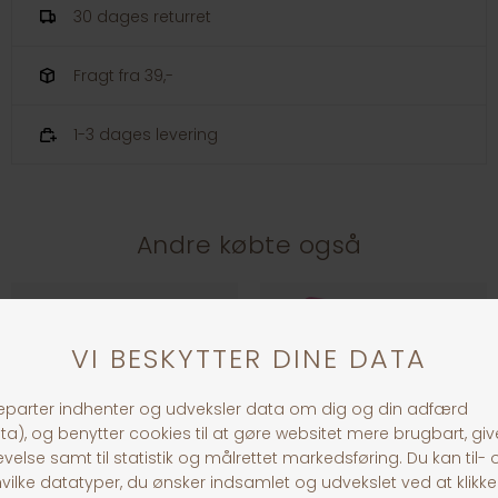
30 dages returret
Fragt fra 39,-
1-3 dages levering
Andre købte også