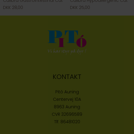
Calibra Gastrointestinal Cat
Calibra Hypoallergenic Cat
DKK 28,00
DKK 25,00
KONTAKT
Pitó Auning
Centervej 10A
8963 Auning
CVR
32696589
Tlf:
86481020