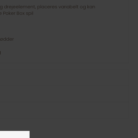
g drejeelement, placeres variabelt og kan
Poker Box spil
fødder
g