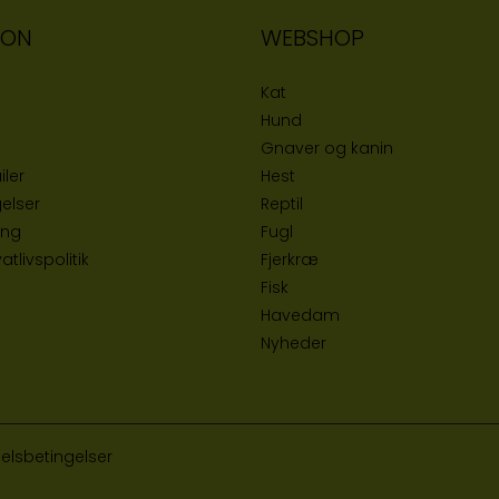
ION
WEBSHOP
Kat
Hund
Gnaver og kanin
iler
Hest
elser
Reptil
ing
Fugl
tlivspolitik
Fjerkræ
Fisk
Havedam
Nyheder
elsbetingelser