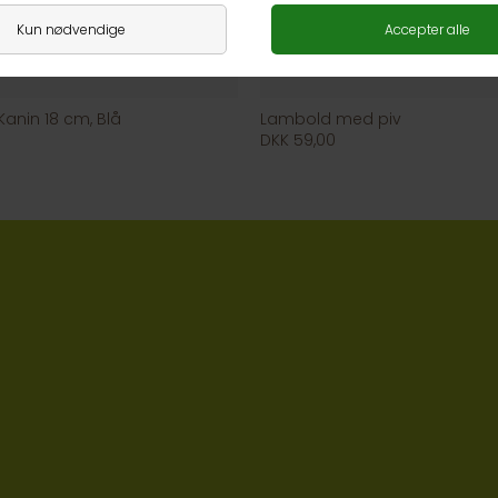
anin 18 cm, Blå
Lambold med piv
DKK 59,00