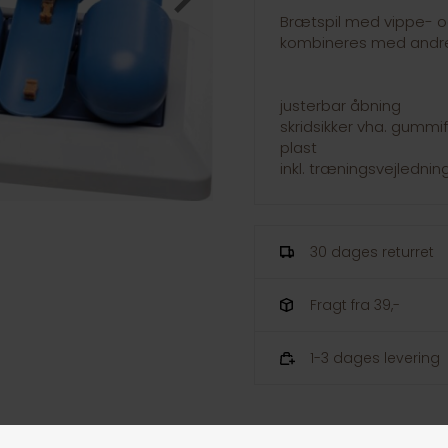
Brætspil med vippe- o
kombineres med andre 
justerbar åbning
skridsikker vha. gummi
plast
inkl. træningsvejlednin
30 dages returret
Fragt fra 39,-
1-3 dages levering