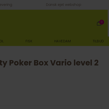
evering
Dansk ejet webshop
0
GL
FISK
HAVEDAM
TILBUD
ty Poker Box Vario level 2