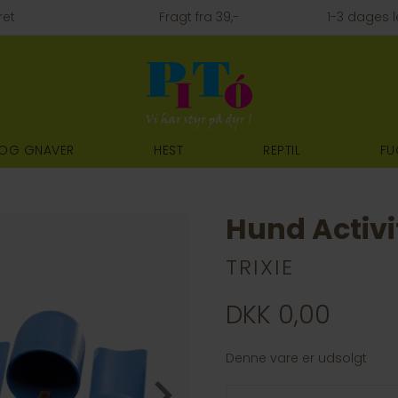
ret
Fragt fra 39,-
1-3 dages l
 OG GNAVER
HEST
REPTIL
FU
Hund Activi
TRIXIE
DKK 0,00
Denne vare er udsolgt