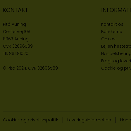
KONTAKT
INFORMAT
Pitó Auning
Kontakt os
Centervej 10A
Butikke
rne
8963 Auning
Om os
CVR
32696589
Lej en hestetra
Tlf:
86481020
Handelsbeting
Fragt og lever
© Pitó 2024, CVR
32696589
Cookie og priva
Cookie- og privatlivspolitik
Leveringsinformation
Hand