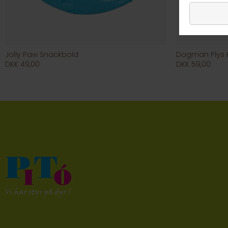
Jolly Paw Snackbold
Dogman Plys K
DKK 49,00
DKK 59,00