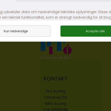
FLOAT CLEAN MAGNET S
ECO HEATER 25 WATT 0-25 L
DKK 79,00
DKK 179,00
KONTAKT
Pitó Auning
Centervej 10A
8963 Auning
CVR
32696589