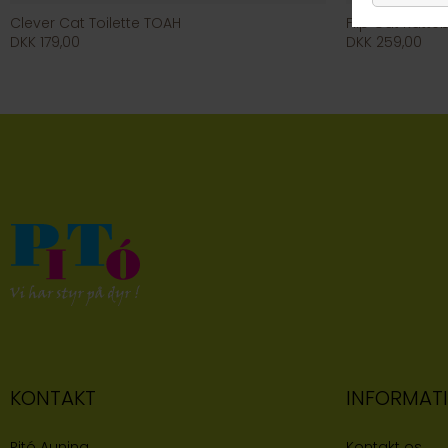
Clever Cat Toilette TOAH
Flip Cat Katte
DKK 179,00
DKK 259,00
KONTAKT
INFORMAT
Pitó Auning
Kontakt os