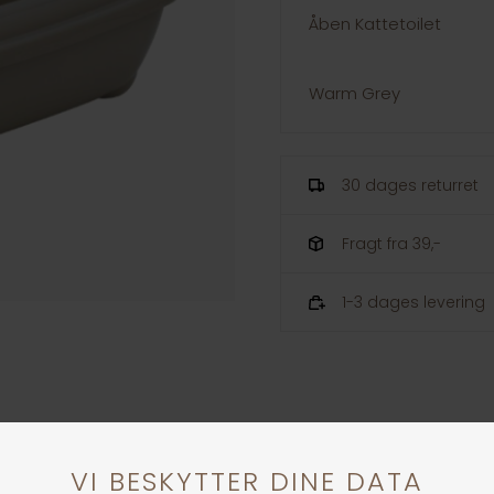
Åben Kattetoilet
Warm Grey
30 dages returret
Fragt fra 39,-
1-3 dages levering
ANDRE KØBTE OGSÅ