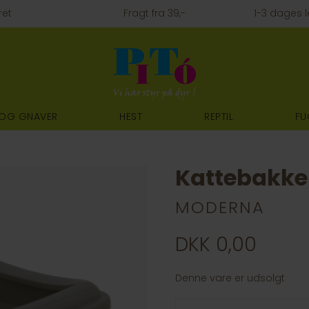
ret
Fragt fra 39,-
1-3 dages l
 OG GNAVER
HEST
REPTIL
FU
Kattebakke
MODERNA
DKK 0,00
Denne vare er udsolgt