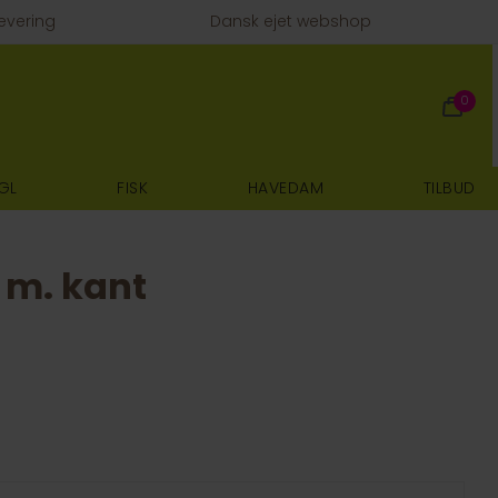
evering
Dansk ejet webshop
0
GL
FISK
HAVEDAM
TILBUD
 m. kant