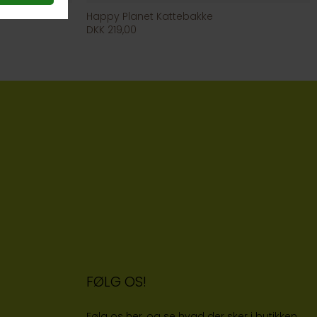
Happy Planet Kattebakke
DKK 219,00
FØLG OS!
Følg os her, og se hvad der sker i butikken