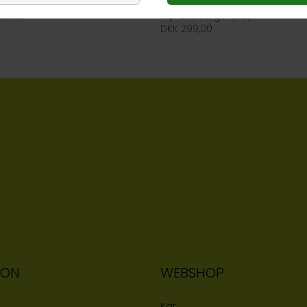
bakke
Flip Cat Large Grey
DKK 299,00
ION
WEBSHOP
Kat