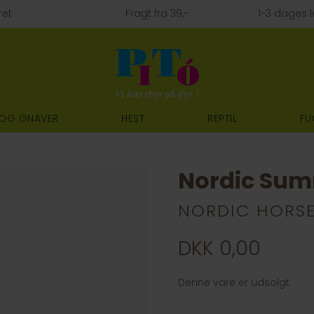
ret
Fragt fra 39,-
1-3 dages l
 OG GNAVER
HEST
REPTIL
FU
Nordic Sum
NORDIC HORS
DKK 0,00
Denne vare er udsolgt