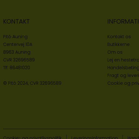
KONTAKT
INFORMAT
Pitó Auning
Kontakt os
Centervej 10A
Butikke
rne
8963 Auning
Om os
CVR
32696589
Lej en hestetra
Tlf:
86481020
Handelsbeting
Fragt og lever
© Pitó 2024, CVR
32696589
Cookie og priva
Cookie- og privatlivspolitik
Leveringsinformation
Hand