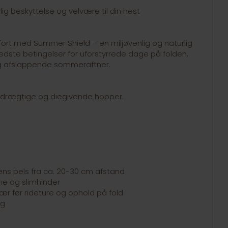
ig beskyttelse og velvære til din hest
fort med Summer Shield – en miljøvenlig og naturlig
edste betingelser for uforstyrrede dage på folden,
og afslappende sommeraftner.
 drægtige og diegivende hopper.
ens pels fra ca. 20-30 cm afstand
e og slimhinder
ær før rideture og ophold på fold
ug