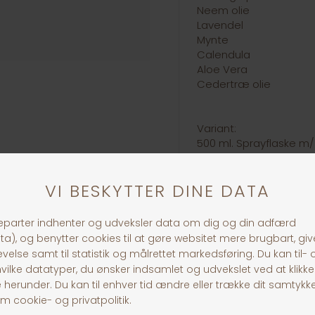
Neem olie
Lavendel
Mynte
Calendula
Aloe Vera
Cedertræ olie
Variant:
500 ml. Sprayflaske m/
30 dages returret
Fragt fra 39,-
1-3 dages levering