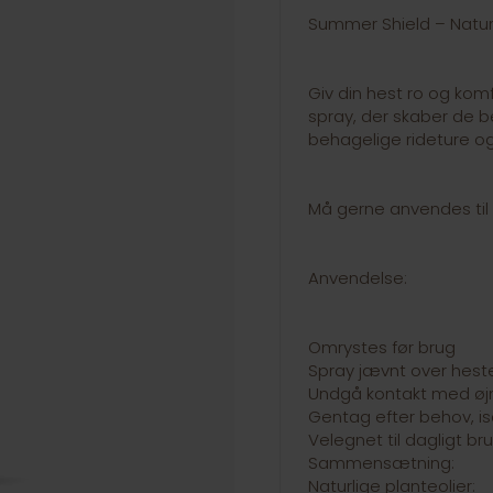
Summer Shield – Naturl
Giv din hest ro og kom
spray, der skaber de b
behagelige rideture 
Må gerne anvendes til
Anvendelse:
Omrystes før brug
Spray jævnt over hest
Undgå kontakt med øjn
Gentag efter behov, is
Velegnet til dagligt br
Sammensætning:
Naturlige planteolier: