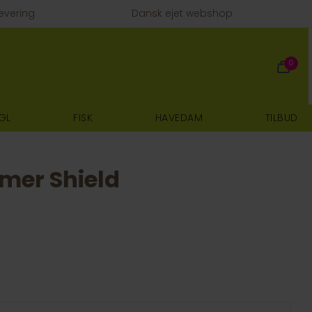
evering
Dansk ejet webshop
0
GL
FISK
HAVEDAM
TILBUD
mer Shield
E