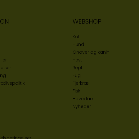
ION
WEBSHOP
Kat
Hund
Gnaver og kanin
iler
Hest
elser
Reptil
ing
Fugl
tlivspolitik
Fjerkræ
Fisk
Havedam
Nyheder
elsbetingelser