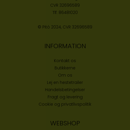
CVR
32696589
Tlf:
86481020
© Pitó 2024, CVR
32696589
INFORMATION
Kontakt os
Butikke
rne
Om os
Lej en hestetrailer
Handelsbetingelser
Fragt og levering
Cookie og privatlivspolitik
WEBSHOP