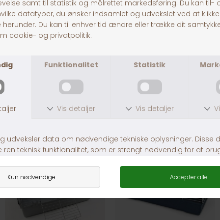
MPS-FOB Gnaverbur Bernie Deluxe
RJ Guldhamster bur
DKK 399,00
DKK 699,00