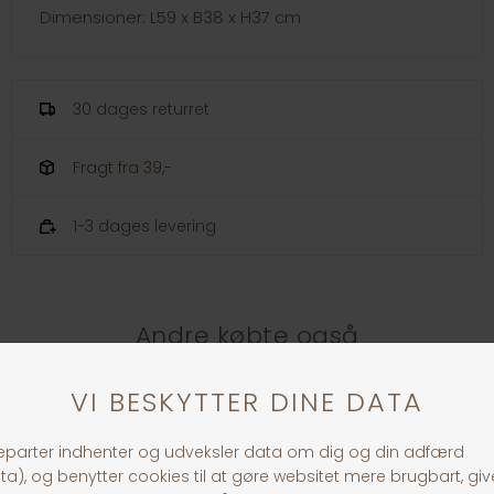
Dimensioner: L59 x B38 x H37 cm
30 dages returret
Fragt fra 39,-
1-3 dages levering
Andre købte også