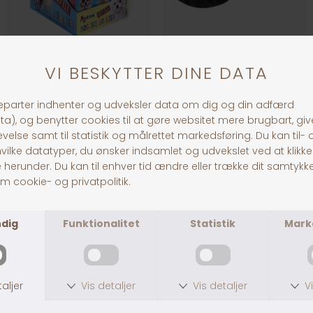
Hundeis Lollipop Refill
Whesco Lammehorn
DKK 35,00
DKK 45,00