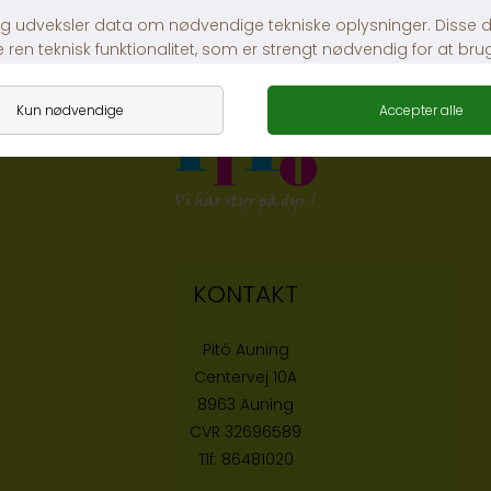
Whesco Hunde Is m. Ananas & Gulerod
Whesco Hunde Is M. Banan & Vanilje
DKK 42,00
DKK 42,00
KONTAKT
Pitó Auning
Centervej 10A
8963 Auning
CVR
32696589
Tlf:
86481020