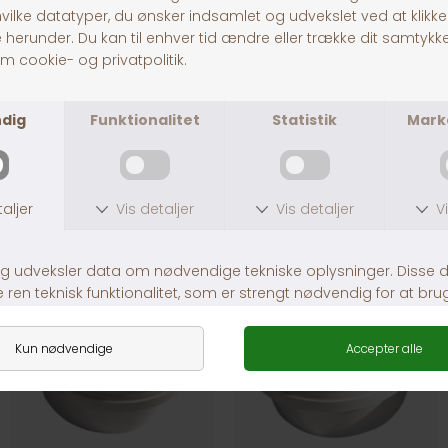
Hundeis Lollipop Refill
Whesco Lammehorn
DKK 35,00
DKK 45,00