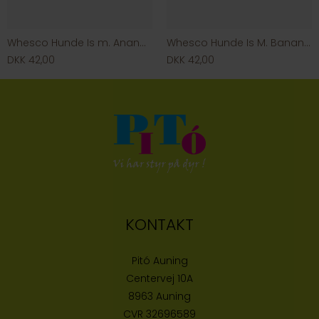
Whesco Hunde Is m. Ananas & Gulerod
Whesco Hunde Is M. Banan & Vanilje
DKK 42,00
DKK 42,00
KONTAKT
Pitó Auning
Centervej 10A
8963 Auning
CVR
32696589