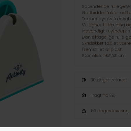
Spændende rullegetøj t
Godbidder falder ud t
Træner dyrets færdigh
Velegnet til træning o
Indvendigt i cylindere
Den aftagelige rulle g
Skridsikker takket vær
Fremstillet af plast.
Størrelse: 19x12x11 cm.
30 dages returret
Fragt fra 39,-
1-3 dages levering