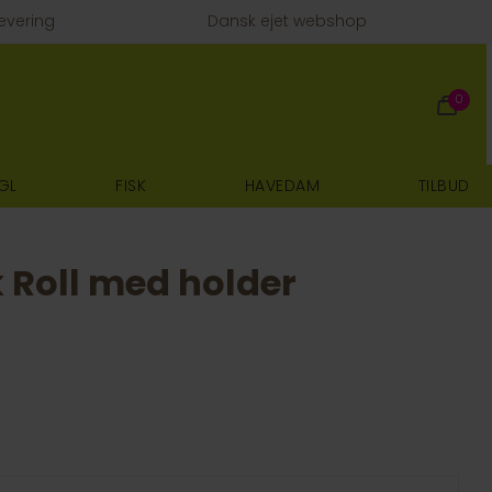
evering
Dansk ejet webshop
0
GL
FISK
HAVEDAM
TILBUD
k Roll med holder