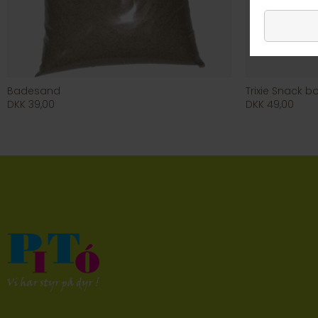
Badesand
Trixie Snack b
DKK 39,00
DKK 49,00