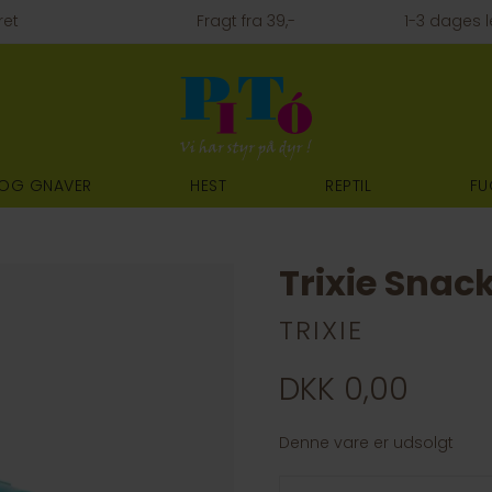
ret
Fragt fra 39,-
1-3 dages l
 OG GNAVER
HEST
REPTIL
FU
Trixie Snac
TRIXIE
DKK 0,00
Denne vare er udsolgt