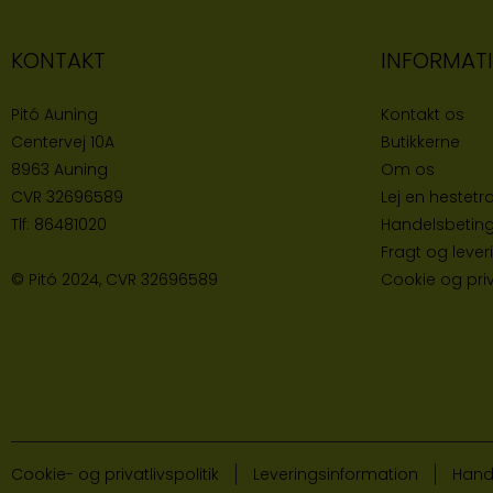
KONTAKT
INFORMAT
Pitó Auning
Kontakt os
Centervej 10A
Butikke
rne
8963 Auning
Om os
CVR
32696589
Lej en hestetra
Tlf:
86481020
Handelsbeting
Fragt og lever
© Pitó 2024, CVR
32696589
Cookie og priva
Cookie- og privatlivspolitik
Leveringsinformation
Hand