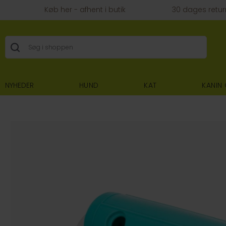
Køb her - afhent i butik
30 dages retur
NYHEDER
HUND
KAT
KANIN