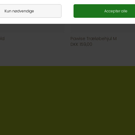
old
Pawise Træløbehjul M
DKK 159,00