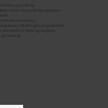
il katte og små dyr.
akket være roterende bevægelser.
eder.
g mental stimulering.
n reguleres udledningen af godbidder.
ør det nemt at fylde og rengøre.
e gummiring.