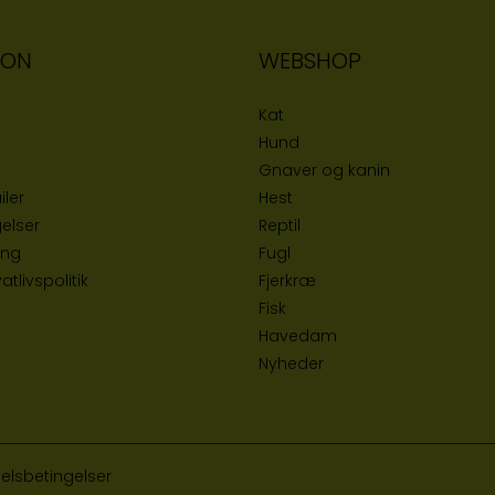
ION
WEBSHOP
Kat
Hund
Gnaver og kanin
iler
Hest
elser
Reptil
ing
Fugl
tlivspolitik
Fjerkræ
Fisk
Havedam
Nyheder
elsbetingelser