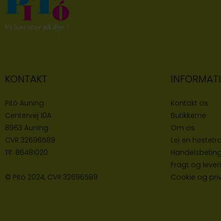
KONTAKT
INFORMAT
Pitó Auning
Kontakt os
Centervej 10A
Butikke
rne
8963 Auning
Om os
CVR
32696589
Lej en hestetra
Tlf:
86481020
Handelsbeting
Fragt og lever
© Pitó 2024, CVR
32696589
Cookie og priva