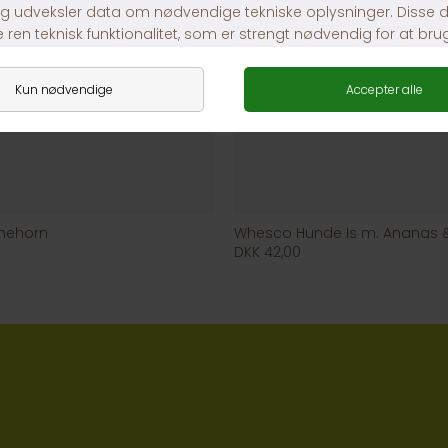
mehorn
Whesco Hunde Is m. Ananas 
DKK 42,00