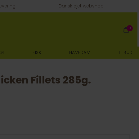
evering
Dansk ejet webshop
0
GL
FISK
HAVEDAM
TILBUD
ken Fillets 285g.