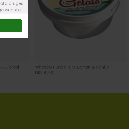
& Gulerod
Whesco Hunde Is M. Banan & Vanilje
DKK 42,00