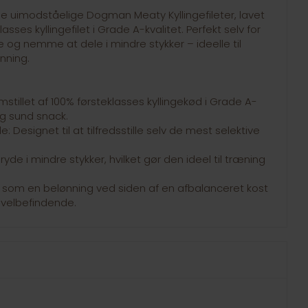
e uimodståelige Dogman Meaty Kyllingefileter, lavet
sses kyllingefilet i Grade A-kvalitet. Perfekt selv for
g nemme at dele i mindre stykker – ideelle til
nning.
stillet af 100% førsteklasses kyllingekød i Grade A-
og sund snack.
: Designet til at tilfredsstille selv de mest selektive
ryde i mindre stykker, hvilket gør den ideel til træning
let som en belønning ved siden af en afbalanceret kost
s velbefindende.