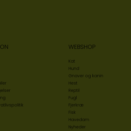
ION
WEBSHOP
Kat
Hund
Gnaver og kanin
iler
Hest
elser
Reptil
ing
Fugl
tlivspolitik
Fjerkræ
Fisk
Havedam
Nyheder