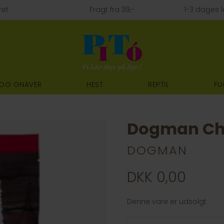
ret
Fragt fra 39,-
1-3 dages l
 OG GNAVER
HEST
REPTIL
FU
Dogman Chic
DOGMAN
DKK 0,00
Denne vare er udsolgt