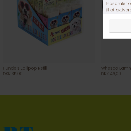
Hundeis Lollipop Refill
Whesco Lam
DKK 35,00
DKK 45,00