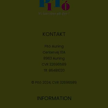
KONTAKT
Pitó Auning
Centervej 10A
8963 Auning
CVR
32696589
Tlf:
86481020
© Pitó 2024, CVR
32696589
INFORMATION