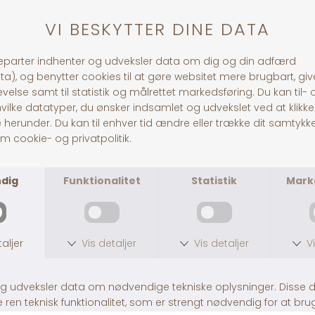
1-3 dages levering
Andre købte også
Grooming Glove
B&B Deluxe Pelsolie