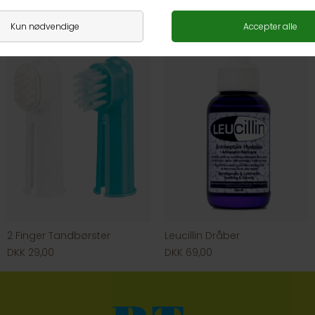
DKK 59,00
DKK 169,00
2 Finger Tandbørster
Leucillin Dråber
DKK 29,00
DKK 69,00