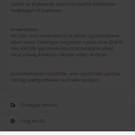
Derfor er klorhexidin virksomt overfor infektioner
forårsaget af bakterier.
Anvendelse:
KW Sår-rens anvendes til at rense og desinficere
såret med. Virkningen begynder typisk efter 10 til 15
min. KW Sår-gel anvendes til at beskytte såret
mod yderlig infektion. Tillader såret at ånde.
En kombination af KW Sår-rens og KW Sår-gel har
vist sig særlig effektiv ved f.eks. Hotspot.
30 dages returret
Fragt fra 39,-