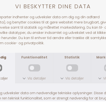
Andre købte også
Grooming Glove
B&B Deluxe Pelsolie
DKK 59,00
DKK 169,00