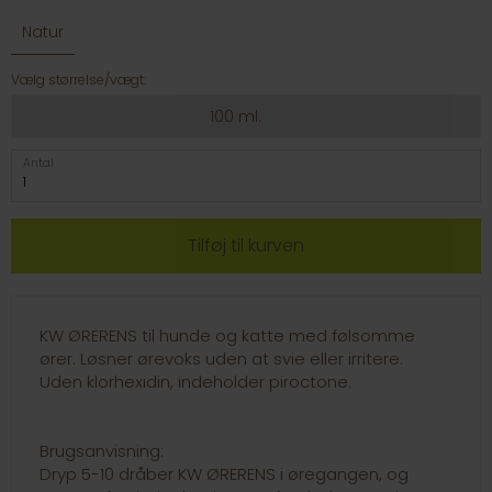
Natur
Vælg størrelse/vægt:
100 ml.
Antal
KW ØRERENS til hunde og katte med følsomme
ører. Løsner ørevoks uden at svie eller irritere.
Uden klorhexidin, indeholder piroctone.
Brugsanvisning:
Dryp 5-10 dråber KW ØRERENS i øregangen, og