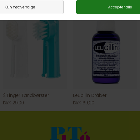
2 Finger Tandbørster
Leucillin Dråber
DKK 29,00
DKK 69,00