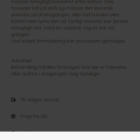
masser forsigtigt basisøret efter behov. Drej
hovedet lidt på skrå og masser det løsnede
ørevoks ud af øregangen, eller lad hunden eller
katten selv ryste det ud. Synligt ørevoks bør fjernes
forsigtigt, evt. med en vatpind. Tag et øre ad
gangen.
Ved stærk tilsmudsning kan processen gentages.
Advarsel:
Behandling må ikke foretages hvis der er hævelse
eller rødme i øregangen. Søg dyrlæge.
30 dages returret
Fragt fra 39,-
1-3 dages levering