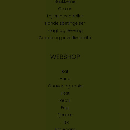
Butikke
rne
Om os
Lej en hestetrailer
Handelsbetingelser
Fragt og levering
Cookie og privatlivspolitik
WEBSHOP
Kat
Hund
Gnaver og kanin
Hest
Reptil
Fugl
Fjerkræ
Fisk
Havedam