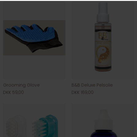
Grooming Glove
B&B Deluxe Pelsolie
DKK 59,00
DKK 169,00