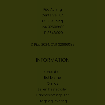
Pitó Auning
Centervej 10A
8963 Auning
CVR
32696589
Tlf:
86481020
© Pitó 2024, CVR
32696589
INFORMATION
Kontakt os
Butikke
rne
Om os
Lej en hestetrailer
Handelsbetingelser
Fragt og levering