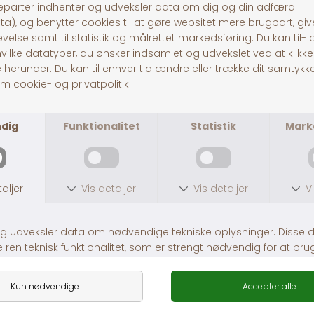
er let at påføre med en tandbørste eller en
fingerbørste og er sikker at synke for din hund. Ved
regelmæssig brug kan denne tandpasta bidrage
til at opretholde en frisk ånde, sunde tænder og
tandkød samt fremme din hunds generelle
sundhed og trivsel.
30 dages returret
Fragt fra 39,-
1-3 dages levering
Andre købte også