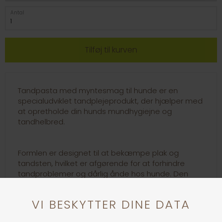
Antal
Tandpasta med myntesmag til hunde er en
specialudviklet tandplejeprodukt, der hjælper med
at opretholde din hunds mundhygiejne og
tandhelbred.
Formlen er designet til at bekæmpe plak og
tandsten, hvilket er afgørende for at forhindre
tandproblemer og dårlig ånde hos hunde. Den
behagelige myntesmag gør det mere tiltalende
for hunde at få deres tænder børstet, og det kan
hjælpe med at gøre tandplejerutinen mere
behagelig for både dig og din hund. Tandpastaen