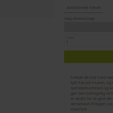
Assorterede Farver
Vælg størrelse/vægt:
Antal
Forkæl din kat med den
lyd! Tryk på musen, og 
opmærksomhed og vækk
gør den behagelig at b
er skabt for at give di
dimension til legen. 
med lyd!