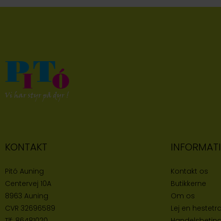
KONTAKT
INFORMAT
Pitó Auning
Kontakt os
Centervej 10A
Butikke
rne
8963 Auning
Om os
CVR
32696589
Lej en hestetra
Tlf:
86481020
Handelsbeting