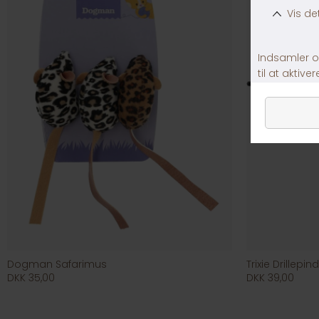
Dogman Safarimus
Trixie Drillepi
DKK 35,00
DKK 39,00