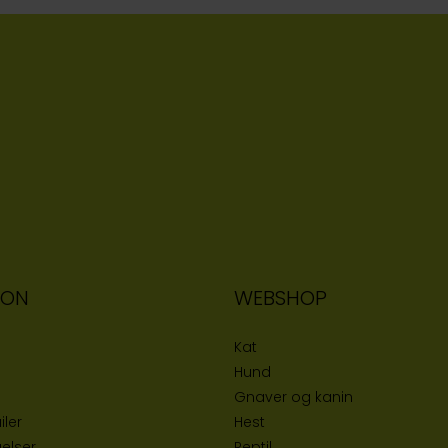
ION
WEBSHOP
Kat
Hund
Gnaver og kanin
iler
Hest
elser
Reptil