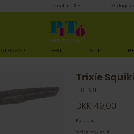
ret
Fragt fra 39,-
1-3 dages l
 OG GNAVER
HEST
REPTIL
FU
Trixie Squi
TRIXIE
DKK 49,00
På lager
Vælg farve/variant: