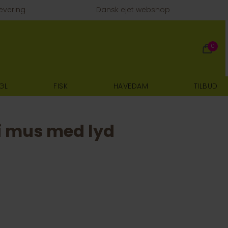
evering
Dansk ejet webshop
0
GL
FISK
HAVEDAM
TILBUD
ki mus med lyd