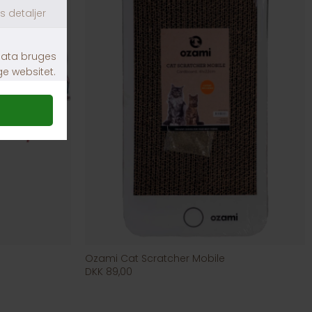
Ozami Cat Scratcher Mobile
DKK 89,00