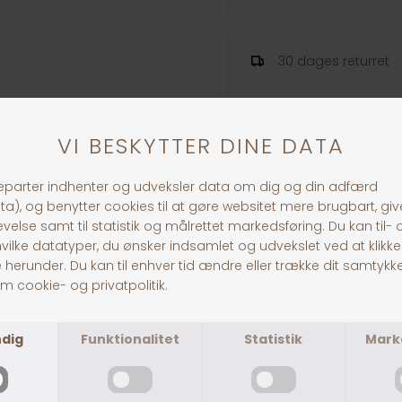
30 dages returret
Fragt fra 39,-
1-3 dages levering
ANDRE KØBTE OGSÅ