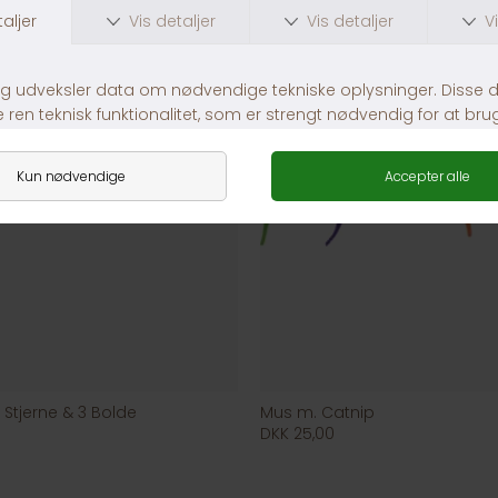
nd Stjerne & 3 Bolde
Mus m. Catnip
DKK 25,00