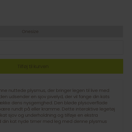
Onesize
ne nuttede plysmus, der bringer legen til live med
den udsender en sjov pivelyd, der vil fange din kats
e dens nysgerrighed. Den bløde plysoverflade
ære rundt på eller kramme. Dette interaktive legetøj
n kat sjov og underholdning og tilføje en ekstra
Lad din kat nyde timer med leg med denne plysmus