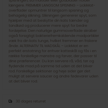
spisningen, så måltider eller godbidder holder
længere. FREMMER LANGSOM SPISNING – LickiMat-
overflader opmuntrer til langsom spisning og
behagelig slikning. Slikningen genererer spyt, som
hjælper med at beskytte din kats tænder og
tandkød og producerer mere spyt for bedre
fordøjelse. Den naturlige gummioverflade skraber
også forsigtigt bakteriefremkaldende madpartikler
væk fra din kats tunge, hvilket fremmer en friskere
ånde. ALTERNATIV TIL MADSKÅL – LickiMat er en
perfekt erstatning for enhver katteskål og fås i en
række forskellige mønstre og farver, der passer til
dine præferencer. Du kan servere rå, våd, tør og
flydende mad på samme tid uden at det bliver
rod. Forskellige sektioner og høje sider gør det
muligt at servere saucer og andre fødevarer uden
at det bliver rod.
30 dages returret