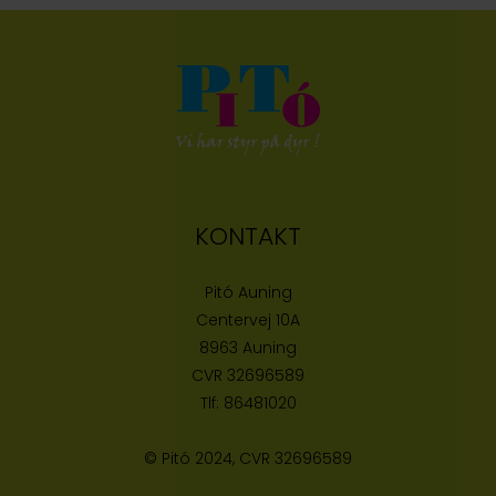
KONTAKT
Pitó Auning
Centervej 10A
8963 Auning
CVR
32696589
Tlf:
86481020
© Pitó 2024, CVR
32696589