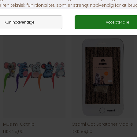
Dogman Safarimus
Trixie Drillepind Stjerne & 3 Bolde
DKK 35,00
DKK 39,00
Mus m. Catnip
Ozami Cat Scratcher Mobile
DKK 25,00
DKK 89,00