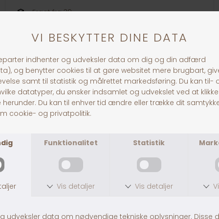
Fragt fra 39,-
1-3 dages levering
Andre købte også