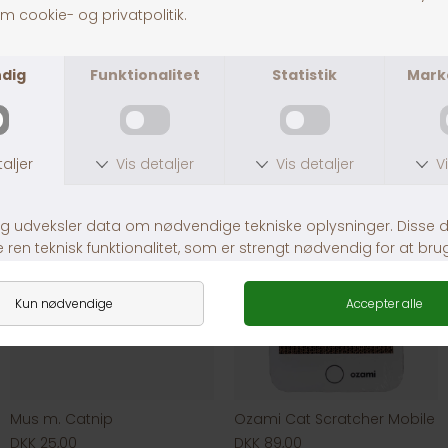
Dogman Safarimus
Trixie Drillepind Stjerne & 3 Bolde
DKK 35,00
DKK 39,00
Mus m. Catnip
Ozami Cat Scratcher Mobile
DKK 25,00
DKK 89,00