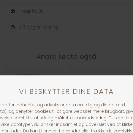
Fragt fra 39,-
1-3 dages levering
Andre købte også