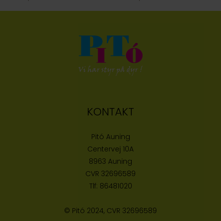
KONTAKT
Pitó Auning
Centervej 10A
8963 Auning
CVR
32696589
Tlf:
86481020
© Pitó 2024, CVR
32696589