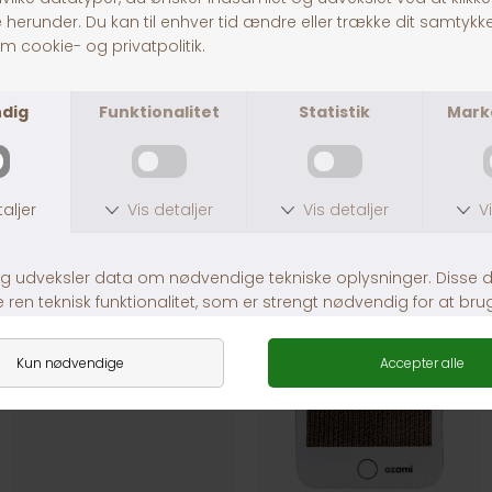
Dogman Safarimus
Trixie Drillepind Stjerne & 3 Bolde
DKK 35,00
DKK 39,00