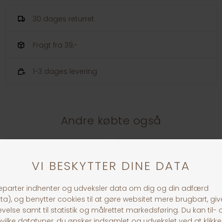
30 dages returret
Fragt fra 39,-
1-3 dages levering
Andre købte også