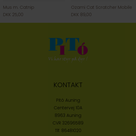
Mus m. Catnip
Ozami Cat Scratcher Mobile
DKK 25,00
DKK 89,00
KONTAKT
Pitó Auning
Centervej 10A
8963 Auning
CVR
32696589
Tlf:
86481020